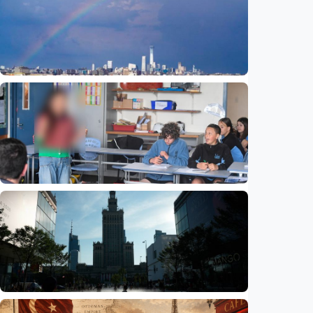
Humaniora
Beijing jadi ibu kota arsitektur dunia
UNESCO-UIA 2029. Apa alasannya?
Indonesia
•
06 Aug 2026
Humaniora
Sekolah di Selandia Baru tambah mata
pelajaran berbasis industri, dari AI hingga
pariwisata
Indonesia
•
06 Aug 2026