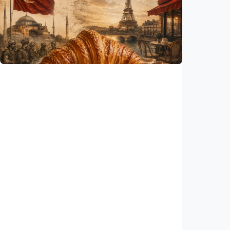
Humaniora
Gelombang panas bisa memicu kecemasan
hingga depresi pada anak, ini temuan
peneliti
Indonesia
•
06 Aug 2026
Humaniora
Kisah – Croissant ternyata menyimpan kisah
perang Islam dan Eropa yang jarang
diceritakan
Indonesia
•
05 Aug 2026