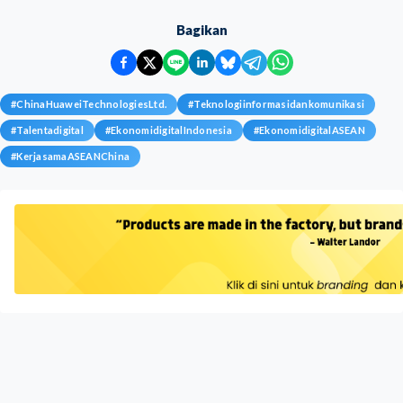
Bagikan
#
ChinaHuaweiTechnologiesLtd.
#
Teknologiinformasidankomunikasi
#
Talentadigital
#
EkonomidigitalIndonesia
#
EkonomidigitalASEAN
#
KerjasamaASEANChina