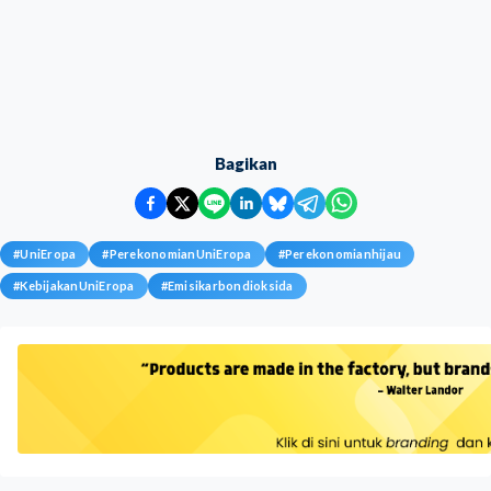
Bagikan
#
UniEropa
#
PerekonomianUniEropa
#
Perekonomianhijau
#
KebijakanUniEropa
#
Emisikarbondioksida