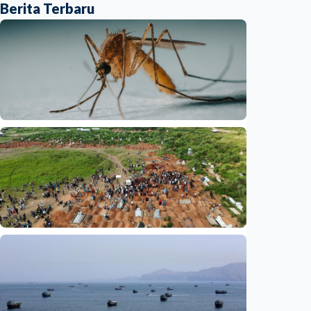
Berita Terbaru
Internasional
Satu nyawa melayang, virus West Nile
kembali mengintai Israel
Indonesia
•
07 Aug 2026
Internasional
UNICEF: Wabah Ebola tewaskan 330 anak di
RD Kongo, balita jadi korban terbanyak
Indonesia
•
07 Aug 2026