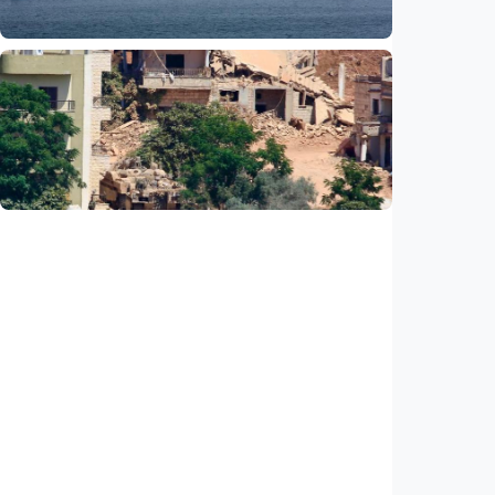
Internasional
Media Saudi: Iran dan Oman capai
kesepahaman awal untuk buka kembali Selat
Hormuz
Indonesia
•
07 Aug 2026
Internasional
PBB: Serangan Israel ke Lebanon capai titik
tertinggi sejak kesepakatan gencatan
senjata
Indonesia
•
07 Aug 2026