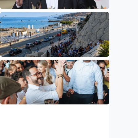
Internasional
Pezeshkian: Iran siap berdialog, tetapi tak
bisa dipaksa menyerah
Indonesia
•
08 Aug 2026
Internasional
Krisis migran picu konflik baru di Eropa,
Spanyol balik perketat perbatasan Italia
Indonesia
•
08 Aug 2026
Internasional
Abelardo De La Espriella resmi dilantik
sebagai presiden baru Kolombia, pertama
kalinya dilantik di luar Bogotá