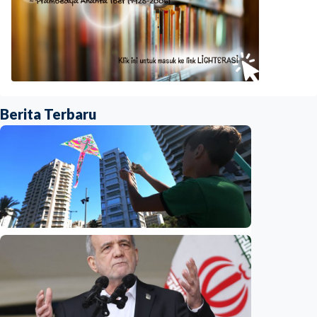
Berita Terbaru
Internasional
Dugaan spionase guncang PBB, staf UNICEF
diduga bocorkan informasi ke Israel
Indonesia
•
08 Aug 2026