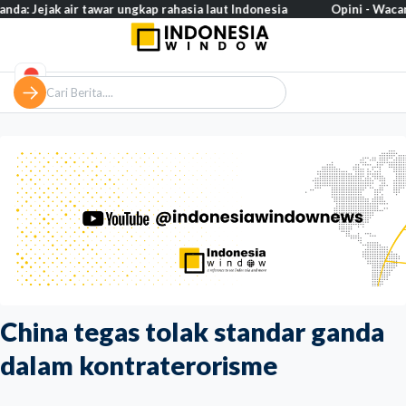
k air tawar ungkap rahasia laut Indonesia
Opini - Wacana 'reshuff
China tegas tolak standar ganda
dalam kontraterorisme