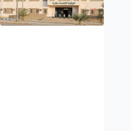
sukses, pengguna turun 10 persen
Indonesia
•
31 Jul 2026
Humaniora
Kisah – Dua puluh tahun kemudian, akhirnya
masuk Universitas Islam Madinah
Indonesia
•
01 Aug 2026