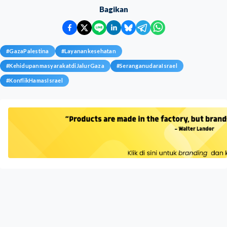
Bagikan
#
GazaPalestina
#
Layanankesehatan
#
KehidupanmasyarakatdiJalurGaza
#
SeranganudaraIsrael
#
KonflikHamasIsrael