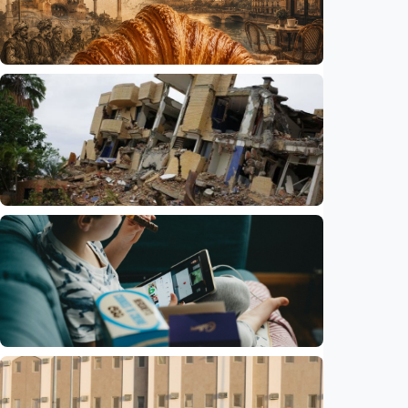
Humaniora
Kisah – Croissant ternyata menyimpan kisah
perang Islam dan Eropa yang jarang
diceritakan
Indonesia
•
05 Aug 2026
Humaniora
Korban tewas gempa bumi Venezuela
bertambah jadi 6.125 orang
Indonesia
•
04 Aug 2026
Humaniora
Larangan medsos untuk anak di Australia