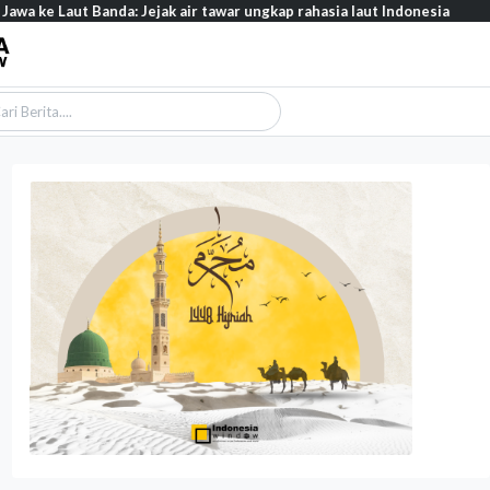
nda: Jejak air tawar ungkap rahasia laut Indonesia
Opini - Wacana