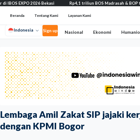
 2026 Bekasi
Rp4,1 triliun BOS Madrasah & BOP tahap II segera c
Beranda
Tentang Kami
Layanan Kami
Indonesia
Sign up
Nasional
Ekonomi
Humanio
Lembaga Amil Zakat SIP jajaki 
dengan KPMI Bogor