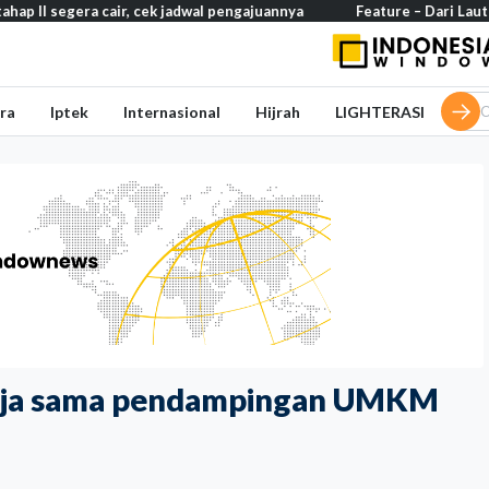
air, cek jadwal pengajuannya
Feature – Dari Laut Jawa ke Laut Ba
ra
Iptek
Internasional
Hijrah
LIGHTERASI
kerja sama pendampingan UMKM