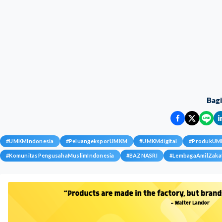
Bag
#
UMKMIndonesia
#
PeluangeksporUMKM
#
UMKMdigital
#
ProdukU
#
KomunitasPengusahaMuslimIndonesia
#
BAZNASRI
#
LembagaAmilZaka