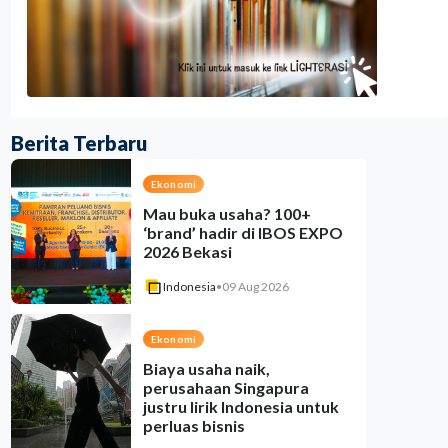
Berita Terbaru
Ekonomi
Mau buka usaha? 100+
‘brand’ hadir di IBOS EXPO
2026 Bekasi
Indonesia
•
09 Aug 2026
Ekonomi
Biaya usaha naik,
perusahaan Singapura
justru lirik Indonesia untuk
perluas bisnis