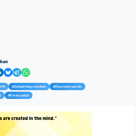
ikan
MKM
#
Zakatinfaqsedekah
#
Ekonomisyariah
t
#
Peranzakat