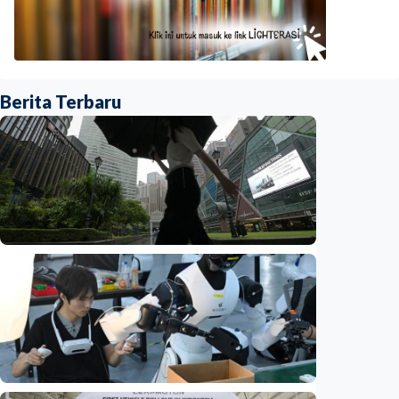
Berita Terbaru
Ekonomi
Biaya usaha naik, perusahaan Singapura
justru lirik Indonesia untuk perluas bisnis
Indonesia
•
07 Aug 2026