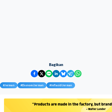
Bagikan
#
Jerman
#
EkonomiJerman
#
InflasidiJerman