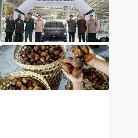
Ekonomi
Fokus Berita – Dari Kereta Cepat Jakarta-
Bandung hingga AI, ini alasan citra China
menguat di dunia
Indonesia
•
07 Aug 2026
Ekonomi
Leapmotor mulai produksi mobil listrik di
Indonesia, target 34.000 unit per tahun
Indonesia
•
07 Aug 2026
Ekonomi
Ekspor salak Indonesia ke China naik 208
persen, durian melesat 600 persen
Indonesia
•
07 Aug 2026