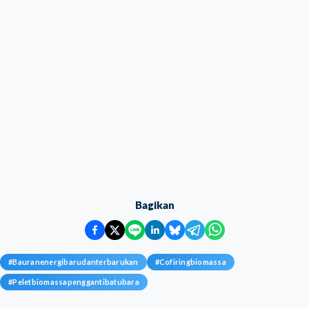
Bagikan
#
Bauranenergibarudanterbarukan
#
Cofiringbiomassa
#
Peletbiomassapenggantibatubara