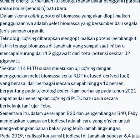
sumber energi terbarukan itu sebagai bahan bakar pengganti parsial
dalam
boiler
(pendidih) batu bara.
Dalam skema
cofiring
, potensi biomassa yang akan dioptimalkan
penggunaannya adalah pelet biomassa yang bersumber dari segala
jenis sampah organik.
Teknologi
cofiring
diharapkan mengoptimalkan potensi pembangkit
listrik tenaga biomassa di tanah air yang sampai saat ini baru
mencapai kurang dari 1,9 gigawatt dari total potensi sekitar 32
gigawatt.
"Sekitar 114 PLTU sudah melakukan uji
cofiring
dengan
menggunakan pelet biomassa serta RDF (refused-derived fuel)
yang berasal dari berbagai macam sampah hingga 10 persen,
bergantung pada teknologi
boiler
. Kami berharap pada tahun 2021
dapat mulai menerapkan
cofiring
di PLTU batu bara secara
berkelanjutan," ujar Feby.
Sementara itu, dalam penerapan B30 dan
pengembangan B40
, Feby
menjelaskan, campuran biodiesel adalah cara yang efisien untuk
mengembangkan bahan bakar yang lebih ramah lingkungan.
Pada 2019, realisasi konsumsi biodiesel di tanah air sebesar 6,4 juta