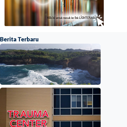
Berita Terbaru
Iptek
Feature – Dari Laut Jawa ke Laut Banda:
Jejak air tawar ungkap rahasia laut
Indonesia
Indonesia
•
09 Aug 2026