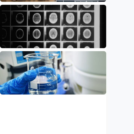
Iptek
Feature – Di tengah riuh IGD, AI bantu
tentukan pasien yang harus didahulukan
Indonesia
•
08 Aug 2026
Iptek
Ilmuwan kembangkan nanopartikel yang
membantu ahli bedah melacak dan
membunuh kanker otak mematikan
Indonesia
•
07 Aug 2026
Iptek
AI kini bisa merancang virus dari nol,
ilmuwan berhasil menciptakan bakteriofag
baru