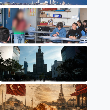
Humaniora
Beijing jadi ibu kota arsitektur dunia
UNESCO-UIA 2029. Apa alasannya?
Indonesia
•
06 Aug 2026
Humaniora
Sekolah di Selandia Baru tambah mata
pelajaran berbasis industri, dari AI hingga
pariwisata
Indonesia
•
06 Aug 2026
Humaniora
Gelombang panas bisa memicu kecemasan
hingga depresi pada anak, ini temuan
peneliti