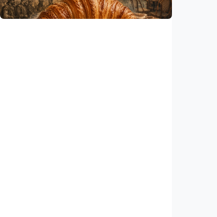
Indonesia
•
06 Aug 2026
Humaniora
Kisah – Croissant ternyata menyimpan kisah
perang Islam dan Eropa yang jarang
diceritakan
Indonesia
•
05 Aug 2026