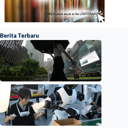
Berita Terbaru
Ekonomi
Biaya usaha naik, perusahaan Singapura
justru lirik Indonesia untuk perluas bisnis
Indonesia
•
07 Aug 2026