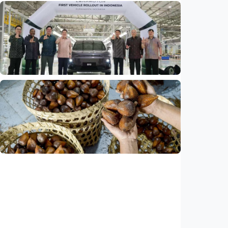
Ekonomi
Fokus Berita – Dari Kereta Cepat Jakarta-
Bandung hingga AI, ini alasan citra China
menguat di dunia
Indonesia
•
07 Aug 2026
Ekonomi
Leapmotor mulai produksi mobil listrik di
Indonesia, target 34.000 unit per tahun
Indonesia
•
07 Aug 2026
Ekonomi
Ekspor salak Indonesia ke China naik 208
persen, durian melesat 600 persen
Indonesia
•
07 Aug 2026