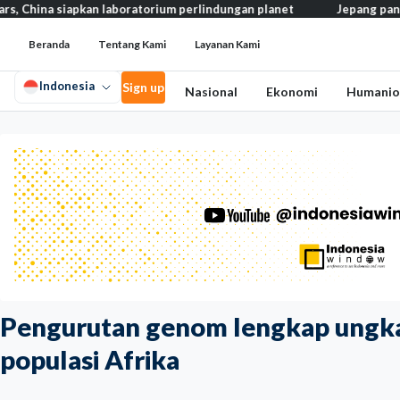
iapkan laboratorium perlindungan planet
Jepang pangkas pajak ma
Beranda
Tentang Kami
Layanan Kami
Indonesia
Sign up
Nasional
Ekonomi
Humanio
Pengurutan genom lengkap ungkap
populasi Afrika