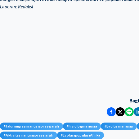
Laporan: Redaksi
Bag
#
Jalurmigrasimanusiaprasejarah
#
Fisiologimanusia
#
Evolusimanusia
#
Aktivitasmanusiaprasejarah
#
EvolusipopulasiAfrika