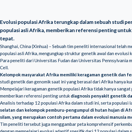
Evolusi populasi Afrika terungkap dalam sebuah studi pe
populasi asli Afrika, memberikan referensi penting untu
tepat.
Shanghai, China (Xinhua) – Sebuah tim peneliti internasional telah
populasi asli Afrika, mengungkap struktur genetik awal dan evolusi
Para peneliti dari Universitas Fudan dan Universitas Pennsylvania m
Cell.
Kelompok masyarakat Afrika memiliki keragaman genetik dan feno
studi genetik dan genomik saat ini yang berasal dari Afrika hanya ku
Mempelajari keragaman genetik populasi Afrika tidak hanya sangat 
memberikan referensi penting untuk
diagnosis penyakit genetik d
Analisis terhadap 12 populasi Afrika dalam studi ini, serta populasi
selatan
dan kelompok pemburu-pengumpul di hutan hujan di Afrik
silam, yang merupakan contoh pertama dalam evolusi manusia 
Tim peneliti tersebut juga menggambar peta komprehensif perkemba
dengan mempelajari evolusi adaptif spesifik dari 12 populasi dalam st