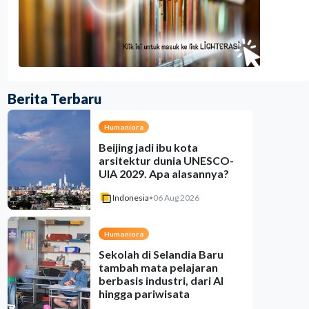
Berita Terbaru
Humaniora
Beijing jadi ibu kota
arsitektur dunia UNESCO-
UIA 2029. Apa alasannya?
Indonesia
•
06 Aug 2026
Humaniora
Sekolah di Selandia Baru
tambah mata pelajaran
berbasis industri, dari AI
hingga pariwisata