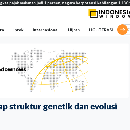
kanan jadi 1 persen, negara berpotensi kehilangan 1.130 triliun rupia
ra
Iptek
Internasional
Hijrah
LIGHTERASI
 struktur genetik dan evolusi