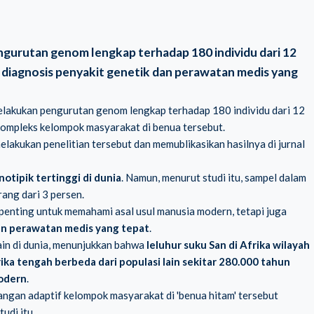
ngurutan genom lengkap terhadap 180 individu dari 12
k diagnosis penyakit genetik dan perawatan medis yang
 melakukan pengurutan genom lengkap terhadap 180 individu dari 12
 kompleks kelompok masyarakat di benua tersebut.
elakukan penelitian tersebut dan memublikasikan hasilnya di jurnal
tipik tertinggi di dunia
. Namun, menurut studi itu, sampel dalam
rang dari 3 persen.
penting untuk memahami asal usul manusia modern, tetapi juga
an perawatan medis yang tepat
.
 lain di dunia, menunjukkan bahwa
leluhur
suku San di Afrika wilayah
a tengah berbeda dari populasi lain sekitar 280.000 tahun
modern
.
ngan adaptif kelompok masyarakat di 'benua hitam' tersebut
udi itu.