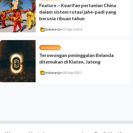
Feature – Kearifan pertanian China
dalam sistem rotasi jahe-padi yang
berusia ribuan tahun
Indonesia
•
23 Apr 2024
Humaniora
Terowongan peninggalan Belanda
ditemukan di Klaten, Jateng
Indonesia
•
08 Sep 2021