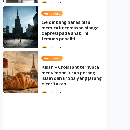
Indonesia
•
06 Aug 2026
Humaniora
Gelombang panas bisa
memicu kecemasan hingga
depresi pada anak, ini
temuan peneliti
Indonesia
•
06 Aug 2026
Humaniora
Kisah – Croissant ternyata
menyimpan kisah perang
Islam dan Eropa yang jarang
diceritakan
Indonesia
•
05 Aug 2026