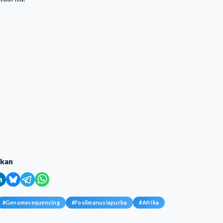
ikan
#
Genomesequencing
#
Fosilmanusiapurba
#
Afrika