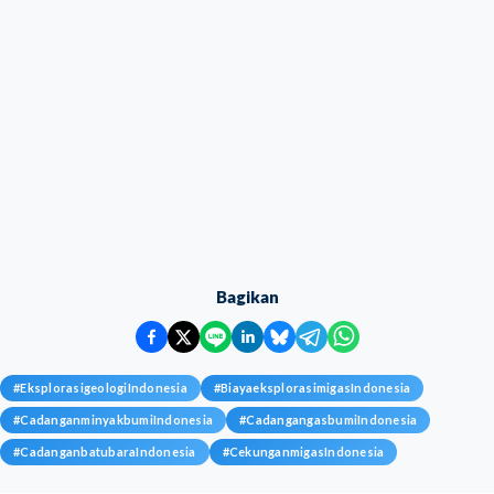
Bagikan
#
EksplorasigeologiIndonesia
#
BiayaeksplorasimigasIndonesia
#
CadanganminyakbumiIndonesia
#
CadangangasbumiIndonesia
#
CadanganbatubaraIndonesia
#
CekunganmigasIndonesia