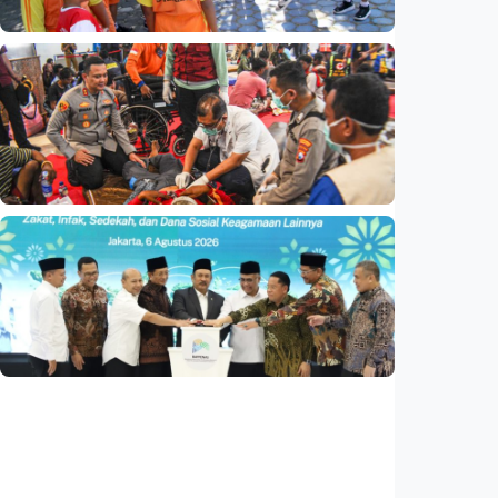
Indonesia
•
08 Aug 2026
Nasional
Analisis – Belajar dari Australia: Apa yang
bisa dipelajari Indonesia untuk membenahi
kurikulum?
Indonesia
•
08 Aug 2026
Nasional
Basarnas akhiri operasi SAR KM Mutiara
Sentosa 2
Indonesia
•
06 Aug 2026
Nasional
Satu data ZIS dan dana sosial keagamaan
lainnya dirilis