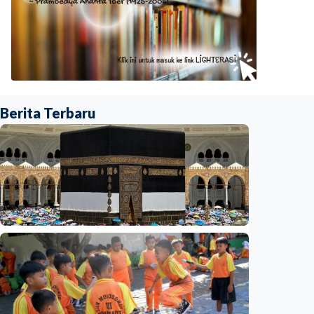
Berita Terbaru
Nasional
Analisis – Ke mana mengalirnya uang jemaah
haji Indonesia? Ada potensi ekonomi yang
bisa kembali ke Tanah Air (1 dari 3 tulisan)