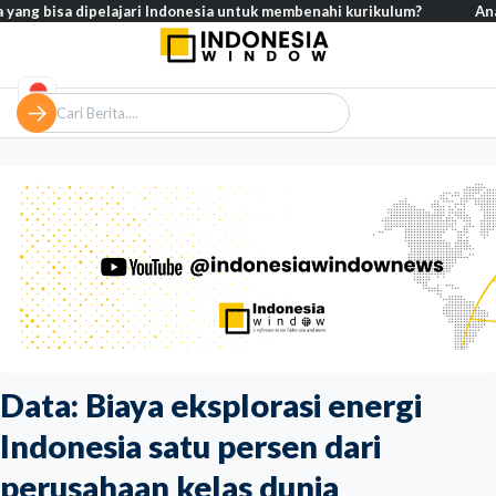
isa dipelajari Indonesia untuk membenahi kurikulum?
Analisis – Ke
Data: Biaya eksplorasi energi
Indonesia satu persen dari
perusahaan kelas dunia