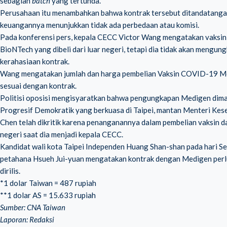
sebagian
batch
yang tertunda."
Perusahaan itu menambahkan bahwa kontrak tersebut ditandatanga
keuangannya menunjukkan tidak ada perbedaan atau komisi.
Pada konferensi pers, kepala CECC Victor Wang mengatakan vaksin 
BioNTech yang dibeli dari luar negeri, tetapi dia tidak akan mengun
kerahasiaan kontrak.
Wang mengatakan jumlah dan harga pembelian Vaksin COVID-19 Med
sesuai dengan kontrak.
Politisi oposisi mengisyaratkan bahwa pengungkapan Medigen dima
Progresif Demokratik yang berkuasa di Taipei, mantan Menteri Kes
Chen telah dikritik karena penanganannya dalam pembelian vaksin 
negeri saat dia menjadi kepala CECC.
Kandidat wali kota Taipei Independen Huang Shan-shan pada hari 
petahana Hsueh Jui-yuan mengatakan kontrak dengan Medigen perlu 
dirilis.
*1 dolar Taiwan = 487 rupiah
**1 dolar AS = 15.633 rupiah
Sumber: CNA Taiwan
Laporan: Redaksi