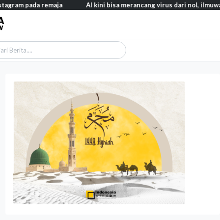
a remaja
AI kini bisa merancang virus dari nol, ilmuwan berhasil