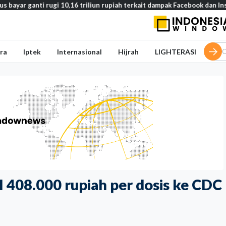
i rugi 10,16 triliun rupiah terkait dampak Facebook dan Instagram pad
ra
Iptek
Internasional
Hijrah
LIGHTERASI
 408.000 rupiah per dosis ke CDC