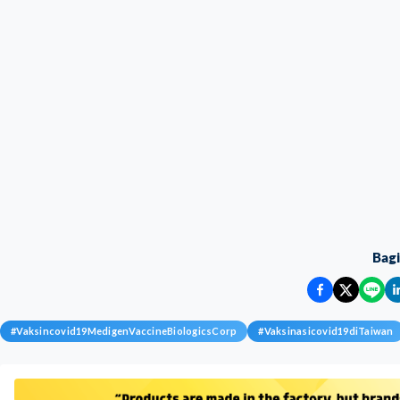
Bag
#
Vaksincovid19MedigenVaccineBiologicsCorp
#
Vaksinasicovid19diTaiwan