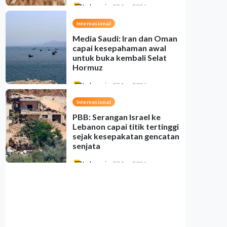
Indonesia
•
07 Aug 2026
Internasional
Media Saudi: Iran dan Oman
capai kesepahaman awal
untuk buka kembali Selat
Hormuz
Indonesia
•
07 Aug 2026
Internasional
PBB: Serangan Israel ke
Lebanon capai titik tertinggi
sejak kesepakatan gencatan
senjata
Indonesia
•
07 Aug 2026