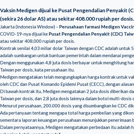
Vaksin Medigen dijual ke Pusat Pengendalian Penyakit (
(sekira 26 dolar AS) atau sekitar 408.000 rupiah per dosis.
Jakarta (Indonesia Window) –
Perusahaan farmasi
Medigen Vaccin
COVID-19-nya dijual ke
Pusat Pengendalian Penyakit (CDC) Tai
atau sekitar 408.000 rupiah per dosis.
Kontrak senilai 4,03 miliar dolar Taiwan dengan CDC adalah untuk 
adalah sumbangan untuk bantuan pemerintah dalam mendanai penge
Dengan menggunakan 4,8 juta dosis berbayar untuk menghitung harga
Taiwan per dosis, kata perusahaan itu.
Medigen mengatakan telah mengungkapkan harga kontrak untuk vaks
oleh CDC dan Pusat Komando Epidemi Pusat (CECC), dengan alasan
Di bawah kontrak itu, Medigen mengatakan 2 juta dosis diberikan da
Taiwan per dosis, dan 2,8 juta dosis lainnya dalam botol multi-dosis
Menurut perusahaan, 200.000 dosis yang disumbangkan ke CDC dike
Ada pertanyaan tentang mengapa total harga pembelian yang dikont
sementara laporan keuangan perusahaan menunjukkan penerimaan ber
Dalam pernyataannya, Medigen mengatakan perbedaan itu adalah hasi