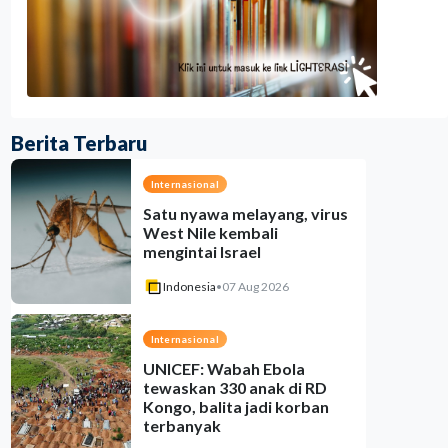
Berita Terbaru
Internasional
Satu nyawa melayang, virus
West Nile kembali
mengintai Israel
Indonesia
•
07 Aug 2026
Internasional
UNICEF: Wabah Ebola
tewaskan 330 anak di RD
Kongo, balita jadi korban
terbanyak