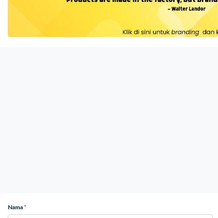
Nama
*