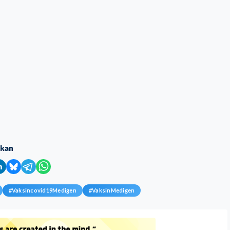
ikan
#
Vaksincovid19Medigen
#
VaksinMedigen