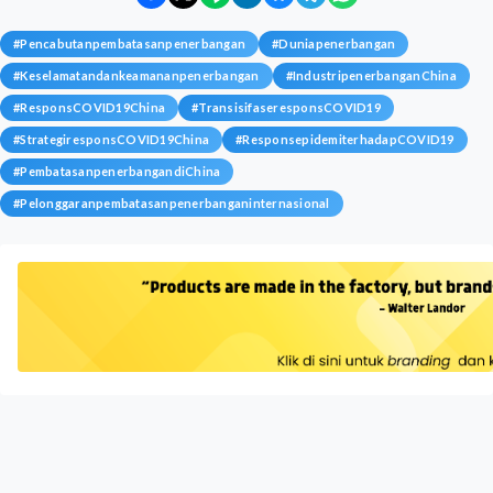
#
Pencabutanpembatasanpenerbangan
#
Duniapenerbangan
#
Keselamatandankeamananpenerbangan
#
IndustripenerbanganChina
#
ResponsCOVID19China
#
TransisifaseresponsCOVID19
#
StrategiresponsCOVID19China
#
ResponsepidemiterhadapCOVID19
#
PembatasanpenerbangandiChina
#
Pelonggaranpembatasanpenerbanganinternasional