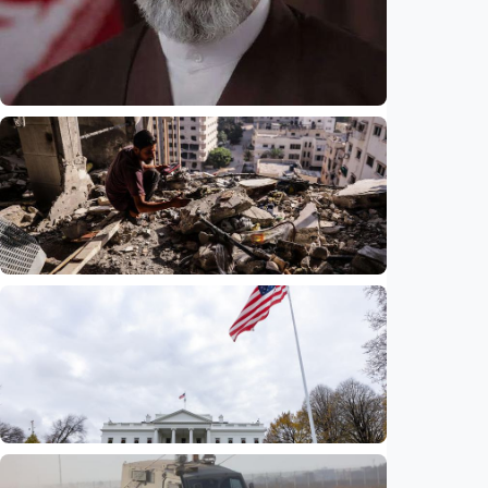
Internasional
Presiden Iran akui sangat sulit
berkomunikasi dengan pemimpin tertinggi
Mojtaba Khamenei di tengah perang
Indonesia
•
06 Aug 2026
Internasional
Agresi Israel kian menggerus kehidupan
Gaza, PBB sebut operasi militer perparah
pengungsian
Indonesia
•
06 Aug 2026
Internasional