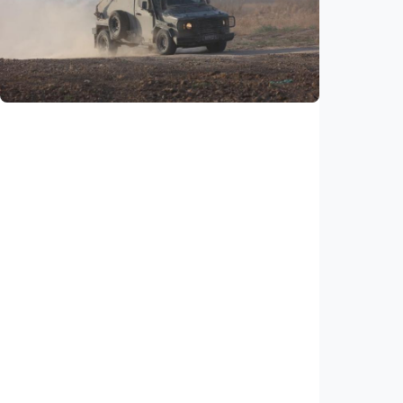
Nasib 350.000 warga Haiti di AS terancam,
putusan hakim buka jalan bagi deportasi
Indonesia
•
06 Aug 2026
Internasional
Netanyahu bersikeras pertahankan pasukan
di Gaza, tolak draf kesepakatan Trump
Indonesia
•
05 Aug 2026