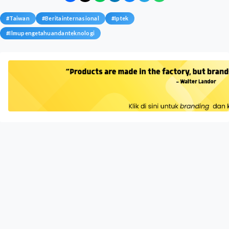
#
Taiwan
#
Beritainternasional
#
Iptek
#
Ilmupengetahuandanteknologi