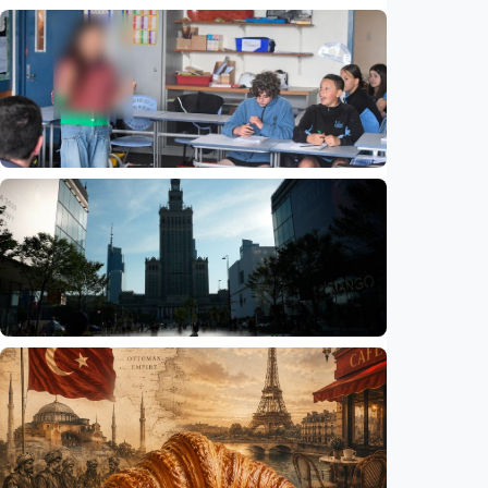
Humaniora
Beijing jadi ibu kota arsitektur dunia
UNESCO-UIA 2029. Apa alasannya?
Indonesia
•
06 Aug 2026
Humaniora
Sekolah di Selandia Baru tambah mata
pelajaran berbasis industri, dari AI hingga
pariwisata
Indonesia
•
06 Aug 2026
Humaniora
Gelombang panas bisa memicu kecemasan
hingga depresi pada anak, ini temuan
peneliti
Indonesia
•
06 Aug 2026