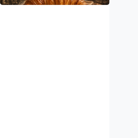
Humaniora
Kisah – Croissant ternyata menyimpan kisah
perang Islam dan Eropa yang jarang
diceritakan
Indonesia
•
05 Aug 2026