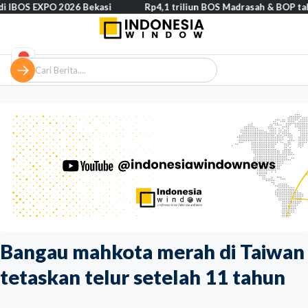
PO 2026 Bekasi
Rp4,1 triliun BOS Madrasah & BOP tahap II segera
Bangau mahkota merah di Taiwan
tetaskan telur setelah 11 tahun