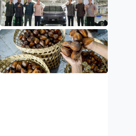
Bandung hingga AI, ini alasan citra China
menguat di dunia
Indonesia
•
07 Aug 2026
Ekonomi
Leapmotor mulai produksi mobil listrik di
Indonesia, target 34.000 unit per tahun
Indonesia
•
07 Aug 2026
Ekonomi
Ekspor salak Indonesia ke China naik 208
persen, durian melesat 600 persen
Indonesia
•
07 Aug 2026