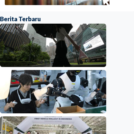
Berita Terbaru
Ekonomi
Biaya usaha naik, perusahaan Singapura
justru lirik Indonesia untuk perluas bisnis
Indonesia
•
07 Aug 2026
Ekonomi
Fokus Berita – Dari Kereta Cepat Jakarta-