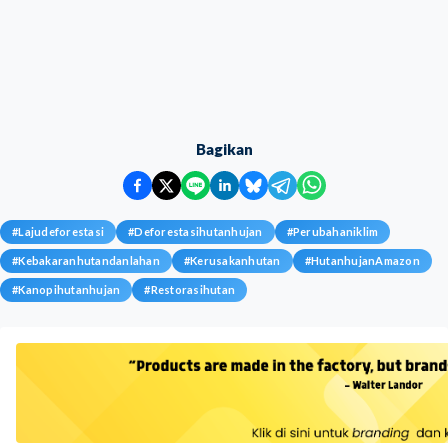
Bagikan
#
Lajudeforestasi
#
Deforestasihutanhujan
#
Perubahaniklim
#
Kebakaranhutandanlahan
#
Kerusakanhutan
#
HutanhujanAmazon
#
Kanopihutanhujan
#
Restorasihutan