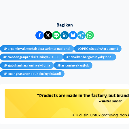
Bagikan
#
Hargaminyakmentahdipasarinternasional
#
OPEC+SupplyAgreement
#
PemotonganproduksiminyakOPEC
#
Kenaikanhargaminyakglobal
#
Kejatuhanhargaminyakdunia
#
Hargaminyakanjlok
#
PemangkasanproduksiminyakSaudi