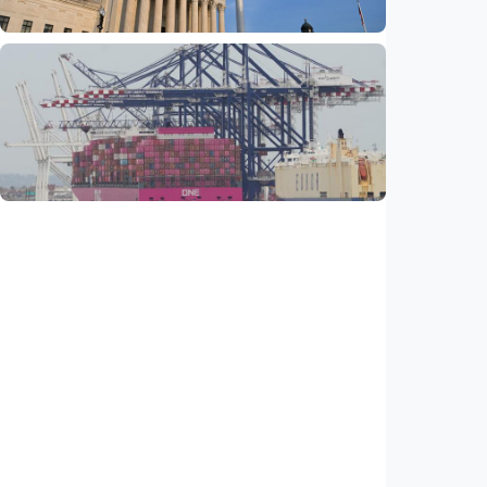
Ekonomi
Pemerintahan Trump kembalikan 1.794
triliun rupiah tarif kepada importir AS,
dampak putusan Mahkamah Agung
Indonesia
•
06 Aug 2026
Ekonomi
25 negara bagian gugat tarif baru Trump,
dinilai langgar kewenangan presiden
Indonesia
•
04 Aug 2026