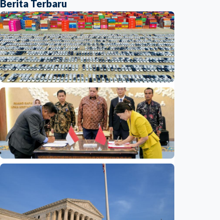
Berita Terbaru
Ekonomi
Fokus Berita – Mengapa produsen EV China
kini lebih sibuk membangun pabrik daripada
menjual mobil?
Indonesia
•
06 Aug 2026
Ekonomi
Madura siap sambut investasi China 6,6
triliun rupiah untuk Kawasan Industri Baru
Indonesia
•
06 Aug 2026