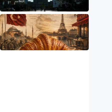
Indonesia
•
06 Aug 2026
Humaniora
Gelombang panas bisa memicu kecemasan
hingga depresi pada anak, ini temuan
peneliti
Indonesia
•
06 Aug 2026
Humaniora
Kisah – Croissant ternyata menyimpan kisah
perang Islam dan Eropa yang jarang
diceritakan
Indonesia
•
05 Aug 2026