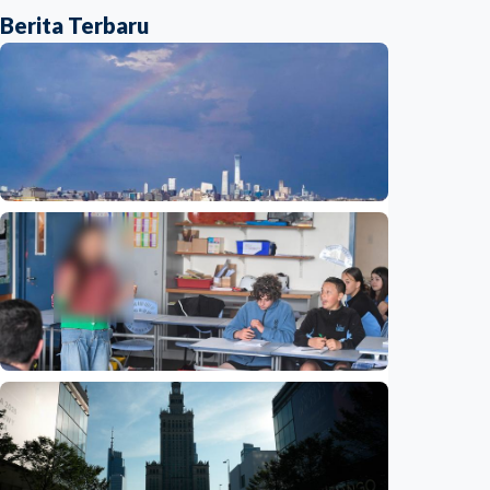
Berita Terbaru
Humaniora
Beijing jadi ibu kota arsitektur dunia
UNESCO-UIA 2029. Apa alasannya?
Indonesia
•
06 Aug 2026
Humaniora
Sekolah di Selandia Baru tambah mata
pelajaran berbasis industri, dari AI hingga
pariwisata