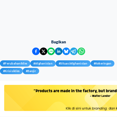
Bagikan
#
Perubahaniklim
#
Afghanistan
#
SituasiAfghanistan
#
Kekeringan
#
Krisisiklim
#
Banjir