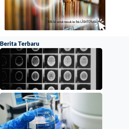
Berita Terbaru
Iptek
Ilmuwan kembangkan nanopartikel yang
membantu ahli bedah melacak dan
membunuh kanker otak mematikan
Indonesia
•
07 Aug 2026