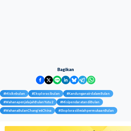
Bagikan
#
Misikebulan
#
Eksplorasibulan
#
KandunganairdalamBulan
#
WahanapenjelajahBulanYutu2
#
MisipendaratandiBulan
#
WahanaBulanChang'e6China
#
EksplorasiilmiahpermukaanBulan