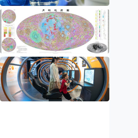
Iptek
AI kini bisa merancang virus dari nol,
ilmuwan berhasil menciptakan bakteriofag
baru
Indonesia
•
07 Aug 2026
Iptek
China rampungkan peta geologi Bulan skala
1:5.000.000, petakan lebih dari 13.500 kawah
Indonesia
•
07 Aug 2026
Iptek
Jelang misi bawa pulang sampel Mars, China
siapkan laboratorium perlindungan planet
Indonesia
•
06 Aug 2026