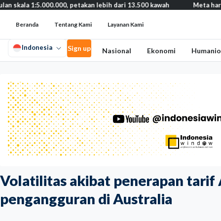
1:5.000.000, petakan lebih dari 13.500 kawah
Meta harus bayar 
Beranda
Tentang Kami
Layanan Kami
Indonesia
Sign up
Nasional
Ekonomi
Humanio
Volatilitas akibat penerapan tari
pengangguran di Australia