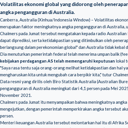
Volatilitas ekonomi global yang didorong oleh penerapa
angka pengangguran di Australia.
Canberra, Australia (Xinhua/Indonesia Window) – Volatilitas ekonom
merupakan faktor meningkatnya angka pengangguran di Australia, u
Chalmers pada Jumat tersebut mengatakan kepada radio Australian B
dapat diprediksi, serta ketidakpastian yang ditimbulkan oleh penera
berlangsung dalam perekonomian global" dan Australia tidak kebal da
Dia menuturkan pemerintah federal telah menerima umpan balik (fe
kebijakan perdagangan AS telah memengaruhi keputusan
lokal 
"Saya rasa tentu saja orang-orang melihat ketidakpastian dan hal yan
mengharuskan kita untuk mengubah cara berpikir kita," tutur Chalmer
Data resmi yang dirilis oleh Biro Statistik Australia (Australian B
pengangguran di Australia meningkat dari 4,1 persen pada Mei 2025 
November 2021.
Chalmers pada Jumat itu menyampaikan bahwa meningkatnya angka 
mengejutkan, dengan pemerintah memperkirakan angka tersebut akan
persen.
Menteri keuangan Australia tersebut melontarkan hal itu di Afrika