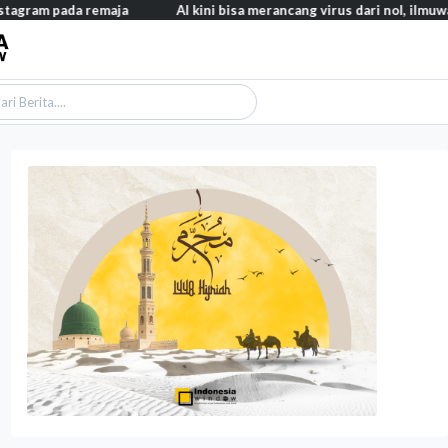
pada remaja
AI kini bisa merancang virus dari nol, ilmuwan berha