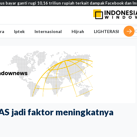
ganti rugi 10,16 triliun rupiah terkait dampak Facebook dan Instagram 
ra
Iptek
Internasional
Hijrah
LIGHTERASI
f AS jadi faktor meningkatnya