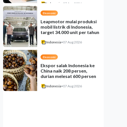
Indonesia
•
07 Aug 2026
Ekonomi
Leapmotor mulai produksi
mobil listrik di Indonesia,
target 34.000 unit per tahun
Indonesia
•
07 Aug 2026
Ekonomi
Ekspor salak Indonesia ke
China naik 208 persen,
durian melesat 600 persen
Indonesia
•
07 Aug 2026