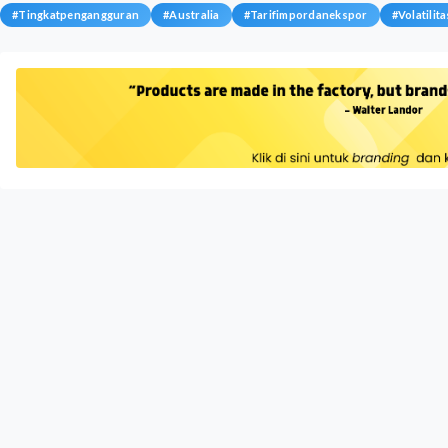
#
Tingkatpengangguran
#
Australia
#
Tarifimpordanekspor
#
Volatili