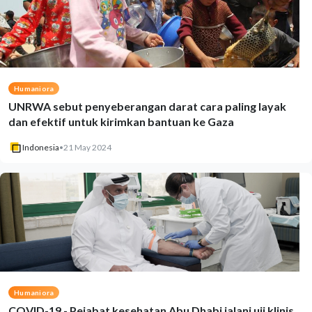
Humaniora
UNRWA sebut penyeberangan darat cara paling layak
dan efektif untuk kirimkan bantuan ke Gaza
Indonesia
•
21 May 2024
Humaniora
COVID-19 - Pejabat kesehatan Abu Dhabi jalani uji klinis