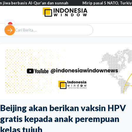
erbasis Al-Qur’an dan sunnah
Mirip pasal 5 NATO, Turkiye tegask
Beijing akan berikan vaksin HPV
gratis kepada anak perempuan
kelas tujuh