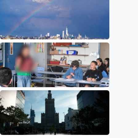
Humaniora
Prof. Syafi’i Antonio bahas penataan jiwa
berbasis Al-Qur’an dan sunnah
Indonesia
•
09 Aug 2026
Humaniora
Beijing jadi ibu kota arsitektur dunia
UNESCO-UIA 2029. Apa alasannya?
Indonesia
•
06 Aug 2026
Humaniora
Sekolah di Selandia Baru tambah mata
pelajaran berbasis industri, dari AI hingga
pariwisata
Indonesia
•
06 Aug 2026