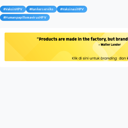
#
VaksinHPV
#
Kankerserviks
#
VaksinasiHPV
#
HumanpapillomavirusHPV