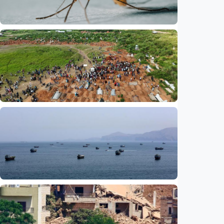
Internasional
Satu nyawa melayang, virus West Nile
kembali mengintai Israel
Indonesia
•
07 Aug 2026
Internasional
UNICEF: Wabah Ebola tewaskan 330 anak di
RD Kongo, balita jadi korban terbanyak
Indonesia
•
07 Aug 2026
Internasional
Media Saudi: Iran dan Oman capai
kesepahaman awal untuk buka kembali Selat