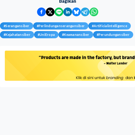
Bagikan
#
Serangansiber
#
Perlindunganserangansiber
#
Artificialintelligence
#
Kejahatansiber
#
UniEropa
#
Keamanansiber
#
Perundungansiber