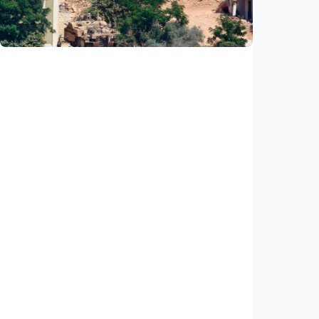
Hormuz
Indonesia
•
07 Aug 2026
Internasional
PBB: Serangan Israel ke Lebanon capai titik
tertinggi sejak kesepakatan gencatan
senjata
Indonesia
•
07 Aug 2026