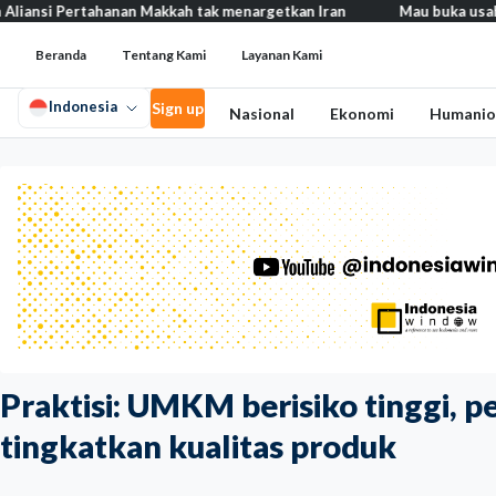
ahanan Makkah tak menargetkan Iran
Mau buka usaha? 100+ ‘brand
Beranda
Tentang Kami
Layanan Kami
Indonesia
Sign up
Nasional
Ekonomi
Humanio
Praktisi: UMKM berisiko tinggi, 
tingkatkan kualitas produk