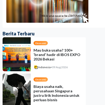
Berita Terbaru
Ekonomi
Mau buka usaha? 100+
‘brand’ hadir di IBOS EXPO
2026 Bekasi
Indonesia
•
09 Aug 2026
Ekonomi
Biaya usaha naik,
perusahaan Singapura
justru lirik Indonesia untuk
perluas bisnis