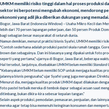
UMKM memiliki risiko tinggi dalam hal proses produksi da
sektor ini berpotensi mengubah ekonomi, mendorong pe
ekonomi yang adil jika diberikan dukungan yang memadai.
Bogor, Jawa Barat (Indonesia Window) –
Usaha Mikro Kecil dan M
lebih dari 70 persen lapangan pekerjaan, dan 50 persen Produk Dome
bagi sebagian besar masyarakat di seluruh dunia.
Namun demikian, menurut praktisi bisnis Syafei, UMKM memiliki risik
"Contoh sederhana adalah produksi pastel skala rumah tangga. Gor
brown
dan sebagainya. Dan ini biasanya yang dipakai untuk foto pro
seperti yang pertama," ujarnya di Bogor, Jawa Barat, beberapa waktu
Hal tersebut, lanjutnya, disebabkan UMKM belum memiliki
Standard 
"Kebanyakan UMKM belum memiliki SOP untuk menjaga kualitas produ
jalannya bisnis pengusaha," ujar Syafei yang juga merupakan Direkt
Menurut dia, menjaga kualitas produk UMKM dapat dilakukan dengan
foto pastel terbaik mereka di tembok dapur sebagai acuan saat meng
ditimbang, bukan dikira-kira sebesar kepalan tangan.”
Selain aspek produksi, pemodalan, pemasaran, penjualan, dan lainn
mereka agar tetap bisa memenuhi keinginan konsumen dan mempertah