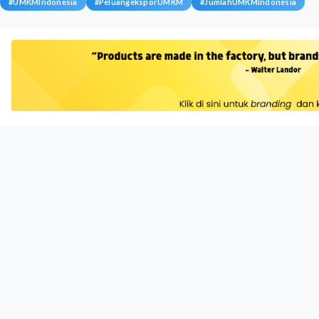
#
UMKMIndonesia
#
PeluangeksporUMKM
#
JumlahUMKMIndonesia