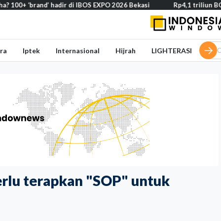
’ hadir di IBOS EXPO 2026 Bekasi
Rp4,1 triliun BOS Madrasah & 
ra
Iptek
Internasional
Hijrah
LIGHTERASI
perlu terapkan "SOP" untuk