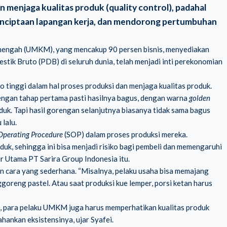
n menjaga kualitas produk (quality control), padahal
nciptaan lapangan kerja, dan mendorong pertumbuhan
enengah (UMKM)
, yang mencakup 90 persen bisnis, menyediakan
stik Bruto (PDB) di seluruh dunia, telah menjadi inti perekonomian
o tinggi dalam hal proses produksi dan menjaga kualitas produk.
engan tahap pertama pasti hasilnya bagus, dengan warna
golden
duk. Tapi hasil gorengan selanjutnya biasanya tidak sama bagus
 lalu.
Operating Procedure
(SOP) dalam proses produksi mereka.
k, sehingga ini bisa menjadi risiko bagi pembeli dan memengaruhi
ur Utama PT Sarira Group Indonesia itu.
 cara yang sederhana. “Misalnya, pelaku usaha bisa memajang
goreng pastel. Atau saat produksi kue lemper, porsi ketan harus
ya, para pelaku UMKM juga harus memperhatikan kualitas produk
ankan eksistensinya, ujar Syafei.