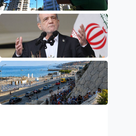
Indonesia
•
09 Aug 2026
Internasional
Dugaan spionase guncang PBB, staf UNICEF
diduga bocorkan informasi ke Israel
Indonesia
•
08 Aug 2026
Internasional
Pezeshkian: Iran siap berdialog, tetapi tak
bisa dipaksa menyerah
Indonesia
•
08 Aug 2026
Internasional
Krisis migran picu konflik baru di Eropa,
Spanyol balik perketat perbatasan Italia