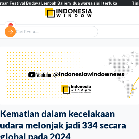
al Budaya Lembah Baliem, dua warga sipil terluka
Tinjau TKM d
Kematian dalam kecelakaan
udara melonjak jadi 334 secara
global pada 2024