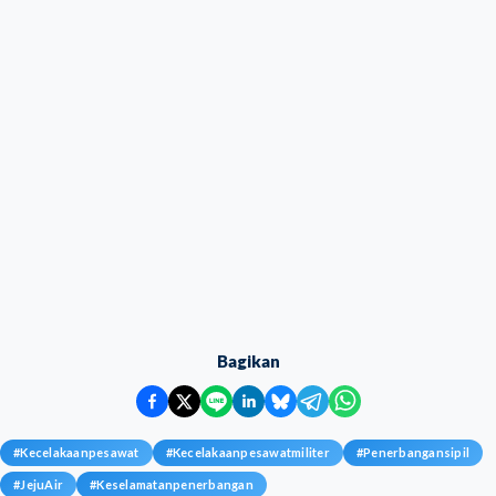
Bagikan
#
Kecelakaanpesawat
#
Kecelakaanpesawatmiliter
#
Penerbangansipil
#
JejuAir
#
Keselamatanpenerbangan