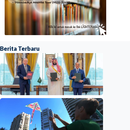
Berita Terbaru
Internasional
Mirip pasal 5 NATO, Turkiye tegaskan
Aliansi Pertahanan Makkah tak
menargetkan Iran