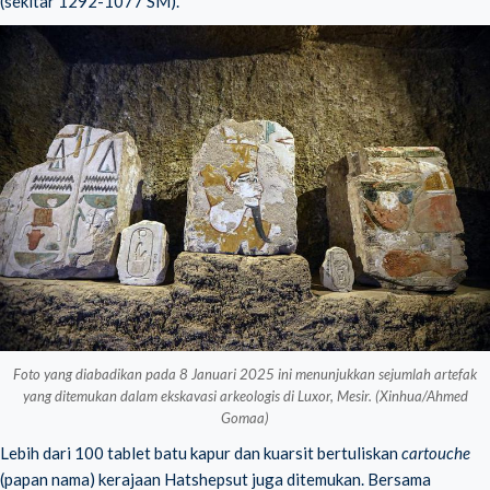
(sekitar 1292-1077 SM)
.
Foto yang diabadikan pada 8 Januari 2025 ini menunjukkan sejumlah artefak
yang ditemukan dalam ekskavasi arkeologis di Luxor, Mesir. (Xinhua/Ahmed
Gomaa)
Lebih dari 100 tablet batu kapur dan kuarsit bertuliskan
cartouche
(papan nama) kerajaan Hatshepsut juga ditemukan. Bersama