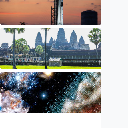
siapkan laboratorium perlindungan planet
Indonesia
•
06 Aug 2026
Iptek
Bagian roket Falcon 9 SpaceX akan hantam
Bulan, NASA pastikan Bumi aman
Indonesia
•
05 Aug 2026
Iptek
Saat ASEAN bersiap memasuki era AI,
reformasi layanan publik jadi agenda
bersama
Indonesia
•
05 Aug 2026
Iptek