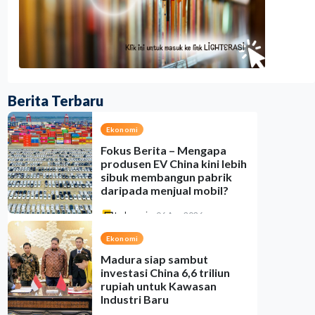
Berita Terbaru
Ekonomi
Fokus Berita – Mengapa
produsen EV China kini lebih
sibuk membangun pabrik
daripada menjual mobil?
Indonesia
•
06 Aug 2026
Ekonomi
Madura siap sambut
investasi China 6,6 triliun
rupiah untuk Kawasan
Industri Baru