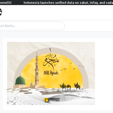
onesia launches unified data on zakat, infaq, and sadaqah
Satu d