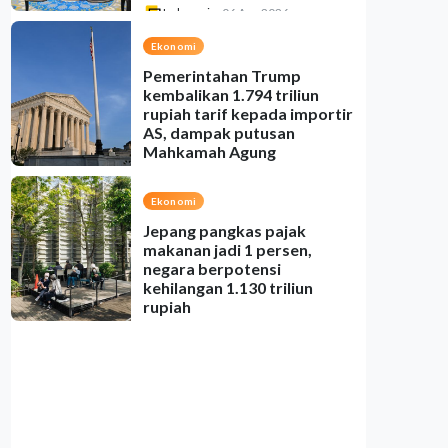
Indonesia
•
06 Aug 2026
Ekonomi
Pemerintahan Trump
kembalikan 1.794 triliun
rupiah tarif kepada importir
AS, dampak putusan
Mahkamah Agung
Indonesia
•
06 Aug 2026
Ekonomi
Jepang pangkas pajak
makanan jadi 1 persen,
negara berpotensi
kehilangan 1.130 triliun
rupiah
Indonesia
•
06 Aug 2026