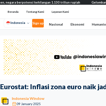
nsi kehilangan 1.130 triliun rupiah
Gelombang panas bisa memic
Beranda
Tentang Kami
Layanan Kami
Indonesia
Sign up
Nasional
Ekonomi
Humanio
Eurostat: Inflasi zona euro naik 
Indonesia Window
09 January 2025