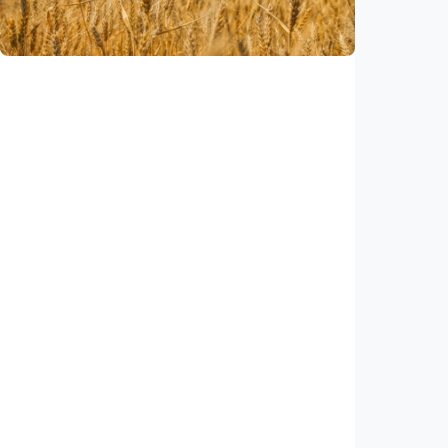
Indonesia
•
03 Aug 2026
Iptek
Ilmuwan temukan gen gandum liar yang bisa
hasilkan biji lebih besar dan bergizi
Indonesia
•
03 Aug 2026