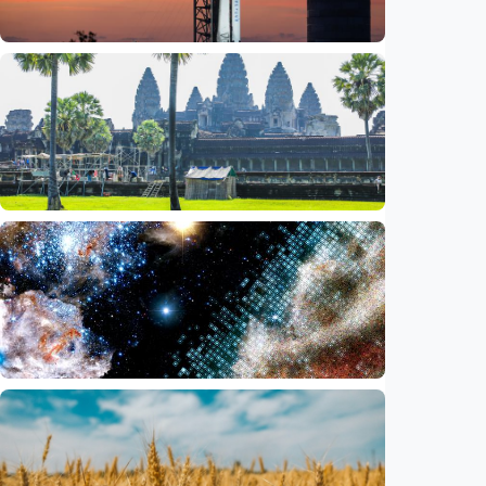
Iptek
Bagian roket Falcon 9 SpaceX akan hantam
Bulan, NASA pastikan Bumi aman
Indonesia
•
05 Aug 2026
Iptek
Saat ASEAN bersiap memasuki era AI,
reformasi layanan publik jadi agenda
bersama
Indonesia
•
05 Aug 2026
Iptek
Ilmuwan temukan akselerator partikel
terkuat di galaksi, energinya lampaui
perkiraan