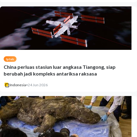
Iptek
China perluas stasiun luar angkasa Tiangong, siap
berubah jadi kompleks antariksa raksasa
Indonesia
•
24 Jun 2026