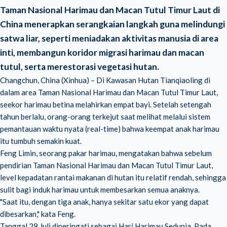
Taman Nasional Harimau dan Macan Tutul Timur Laut di
China menerapkan serangkaian langkah guna melindungi
satwa liar, seperti meniadakan aktivitas manusia di area
inti, membangun koridor migrasi harimau dan macan
tutul, serta merestorasi vegetasi hutan.
Changchun, China (Xinhua) – Di Kawasan Hutan Tianqiaoling di
dalam area Taman Nasional Harimau dan Macan Tutul Timur Laut,
seekor harimau betina melahirkan empat bayi. Setelah setengah
tahun berlalu, orang-orang terkejut saat melihat melalui sistem
pemantauan waktu nyata (real-time) bahwa keempat anak harimau
itu tumbuh semakin kuat.
Feng Limin, seorang pakar harimau, mengatakan bahwa sebelum
pendirian Taman Nasional Harimau dan Macan Tutul Timur Laut,
level kepadatan rantai makanan di hutan itu relatif rendah, sehingga
sulit bagi induk harimau untuk membesarkan semua anaknya.
"Saat itu, dengan tiga anak, hanya sekitar satu ekor yang dapat
dibesarkan," kata Feng.
Tanggal 29 Juli diperingati sebagai Hari Harimau Sedunia. Pada