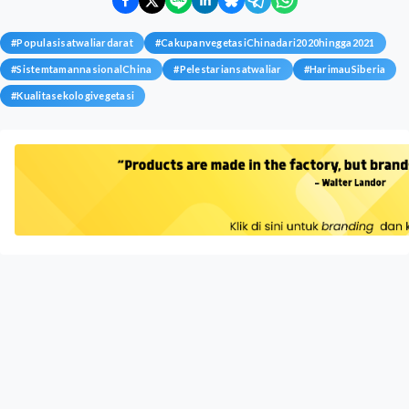
#
Populasisatwaliardarat
#
CakupanvegetasiChinadari2020hingga2021
#
SistemtamannasionalChina
#
Pelestariansatwaliar
#
HarimauSiberia
#
Kualitasekologivegetasi