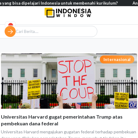
yang bisa dipelajari Indonesia untuk membenahi kurikulum?
Analisi
Internasional
Universitas Harvard gugat pemerintahan Trump atas
pembekuan dana federal
Universitas Harvard mengajukan gugatan federal terhadap pembekuan