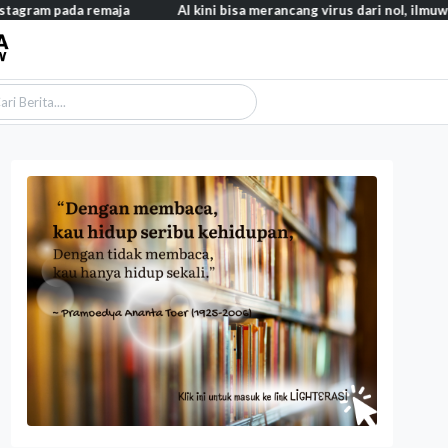
ram pada remaja
AI kini bisa merancang virus dari nol, ilmuwan b