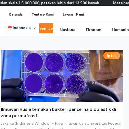
ala 1:5.000.000, petakan lebih dari 13.500 kawah
Meta harus bay
Beranda
Tentang Kami
Layanan Kami
Indonesia
Sign up
Nasional
Ekonomi
Humanio
Iptek
Ilmuwan Rusia temukan bakteri pencerna bioplastik di
zona permafrost
Jakarta (Indonesia Window) – Para ilmuwan dari Universitas Federal