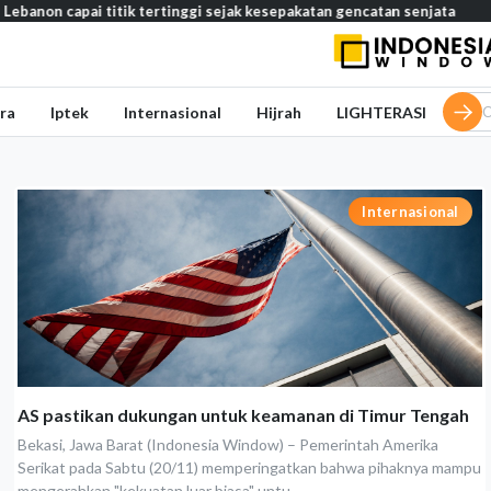
pai titik tertinggi sejak kesepakatan gencatan senjata
Media Sa
ra
Iptek
Internasional
Hijrah
LIGHTERASI
Internasional
AS pastikan dukungan untuk keamanan di Timur Tengah
Bekasi, Jawa Barat (Indonesia Window) – Pemerintah Amerika
Serikat pada Sabtu (20/11) memperingatkan bahwa pihaknya mampu
mengerahkan "kekuatan luar biasa" untu...