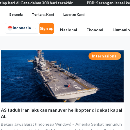
 Gaza dalam 300 hari terakhir
PBB: Serangan Israel ke Lebanon ca
Beranda
Tentang Kami
Layanan Kami
Indonesia
Sign up
Nasional
Ekonomi
Humanio
Internasional
AS tuduh Iran lakukan manuver helikopter di dekat kapal
AL
Bekasi, Jawa Barat (Indonesia Window) – Amerika Serikat menuduh