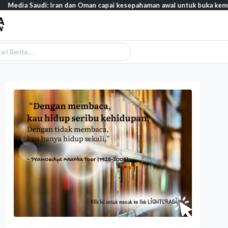
udi: Iran dan Oman capai kesepahaman awal untuk buka kembali Selat 