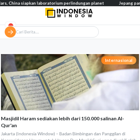
, China siapkan laboratorium perlindungan planet
Jepang pangka
Internasional
Masjidil Haram sediakan lebih dari 150.000 salinan Al-
Qur'an
Jakarta (Indonesia Window) – Badan Bimbingan dan Panggilan di