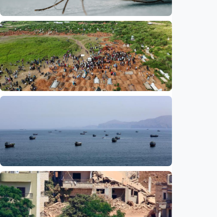
Internasional
Satu nyawa melayang, virus West Nile
kembali mengintai Israel
Indonesia
•
07 Aug 2026
Internasional
UNICEF: Wabah Ebola tewaskan 330 anak di
RD Kongo, balita jadi korban terbanyak
Indonesia
•
07 Aug 2026
Internasional
Media Saudi: Iran dan Oman capai
kesepahaman awal untuk buka kembali Selat
Hormuz