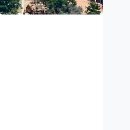
Indonesia
•
07 Aug 2026
Internasional
PBB: Serangan Israel ke Lebanon capai titik
tertinggi sejak kesepakatan gencatan
senjata
Indonesia
•
07 Aug 2026