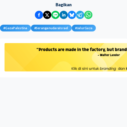
Bagikan
#
GazaPalestina
#
SeranganudaraIsrael
#
JalurGaza