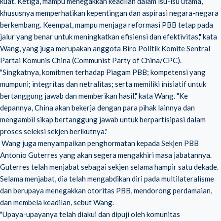
kuat. Ketiga, mampu menegakkan keadilan dalam isu-isu utama,
khususnya memperhatikan kepentingan dan aspirasi negara-negara
berkembang. Keempat, mampu menjaga reformasi PBB tetap pada
jalur yang benar untuk meningkatkan efisiensi dan efektivitas," kata
Wang, yang juga merupakan anggota Biro Politik Komite Sentral
Partai Komunis China (Communist Party of China/CPC).
"Singkatnya, komitmen terhadap Piagam PBB; kompetensi yang
mumpuni; integritas dan netralitas; serta memiliki inisiatif untuk
bertanggung jawab dan memberikan hasil," kata Wang. "Ke
depannya, China akan bekerja dengan para pihak lainnya dan
mengambil sikap bertanggung jawab untuk berpartisipasi dalam
proses seleksi sekjen berikutnya."
Wang juga menyampaikan penghormatan kepada Sekjen PBB
Antonio Guterres yang akan segera mengakhiri masa jabatannya.
Guterres telah menjabat sebagai sekjen selama hampir satu dekade.
Selama menjabat, dia telah mengabdikan diri pada multilateralisme
dan berupaya menegakkan otoritas PBB, mendorong perdamaian,
dan membela keadilan, sebut Wang.
"Upaya-upayanya telah diakui dan dipuji oleh komunitas