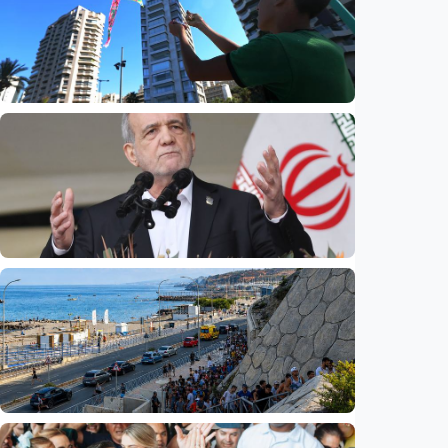
Internasional
Dugaan spionase guncang PBB, staf UNICEF
diduga bocorkan informasi ke Israel
Indonesia
•
08 Aug 2026
Internasional
Pezeshkian: Iran siap berdialog, tetapi tak
bisa dipaksa menyerah
Indonesia
•
08 Aug 2026
Internasional