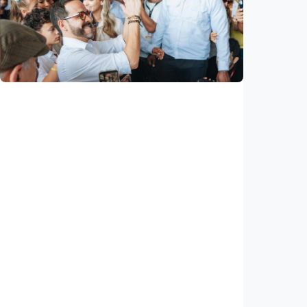
Krisis migran picu konflik baru di Eropa,
Spanyol balik perketat perbatasan Italia
Indonesia
•
08 Aug 2026
Internasional
Abelardo De La Espriella resmi dilantik
sebagai presiden baru Kolombia, pertama
kalinya dilantik di luar Bogotá
Indonesia
•
08 Aug 2026