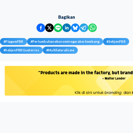
Bagikan
#
PiagamPBB
#
Pertumbuhanekonominegaraberkembang
#
SekjenPBB
#
SekjenPBBGueterres
#
Multilateralisme