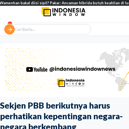
akal diisi sipil? Pakar: Ancaman hibrida butuh keahlian di luar militer
Sekjen PBB berikutnya harus
perhatikan kepentingan negara-
negara berkembang