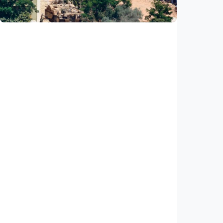
Indonesia
•
07 Aug 2026
Internasional
PBB: Serangan Israel ke Lebanon capai titik
tertinggi sejak kesepakatan gencatan
senjata
Indonesia
•
07 Aug 2026