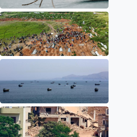
Internasional
Satu nyawa melayang, virus West Nile
kembali mengintai Israel
Indonesia
•
07 Aug 2026
Internasional
UNICEF: Wabah Ebola tewaskan 330 anak di
RD Kongo, balita jadi korban terbanyak
Indonesia
•
07 Aug 2026
Internasional
Media Saudi: Iran dan Oman capai
kesepahaman awal untuk buka kembali Selat
Hormuz