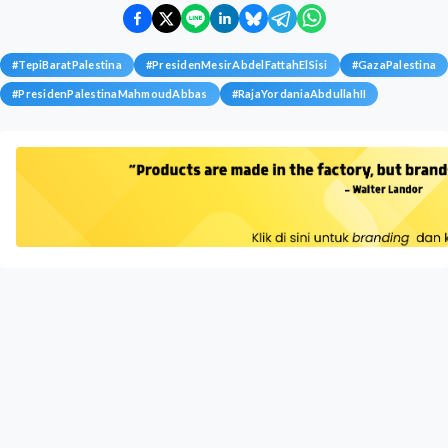
#
TepiBaratPalestina
#
PresidenMesirAbdelFattahElSisi
#
GazaPalestina
#
PresidenPalestinaMahmoudAbbas
#
RajaYordaniaAbdullahII