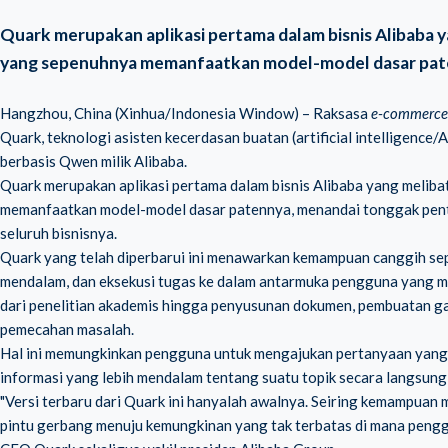
Quark merupakan aplikasi pertama dalam bisnis Alibaba 
yang sepenuhnya memanfaatkan model-model dasar pat
Hangzhou, China (Xinhua/Indonesia Window) – Raksasa
e-commerce
Quark, teknologi asisten kecerdasan buatan (artificial intelligenc
berbasis Qwen milik Alibaba.
Quark merupakan aplikasi pertama dalam bisnis Alibaba yang melib
memanfaatkan model-model dasar patennya, menandai tonggak pentin
seluruh bisnisnya.
Quark yang telah diperbarui ini menawarkan kemampuan canggih se
mendalam, dan eksekusi tugas ke dalam antarmuka pengguna yang m
dari penelitian akademis hingga penyusunan dokumen, pembuatan gam
pemecahan masalah.
Hal ini memungkinkan pengguna untuk mengajukan pertanyaan yang 
informasi yang lebih mendalam tentang suatu topik secara langsung
"Versi terbaru dari Quark ini hanyalah awalnya. Seiring kemampua
pintu gerbang menuju kemungkinan yang tak terbatas di mana penggu