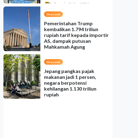
Indonesia
•
06 Aug 2026
Ekonomi
Pemerintahan Trump
kembalikan 1.794 triliun
rupiah tarif kepada importir
AS, dampak putusan
Mahkamah Agung
Indonesia
•
06 Aug 2026
Ekonomi
Jepang pangkas pajak
makanan jadi 1 persen,
negara berpotensi
kehilangan 1.130 triliun
rupiah
Indonesia
•
06 Aug 2026