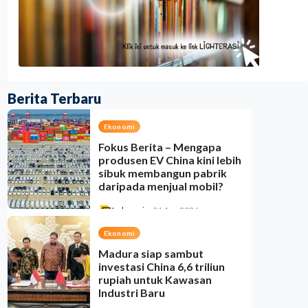
Berita Terbaru
Ekonomi
Fokus Berita – Mengapa
produsen EV China kini lebih
sibuk membangun pabrik
daripada menjual mobil?
Indonesia
•
06 Aug 2026
Ekonomi
Madura siap sambut
investasi China 6,6 triliun
rupiah untuk Kawasan
Industri Baru