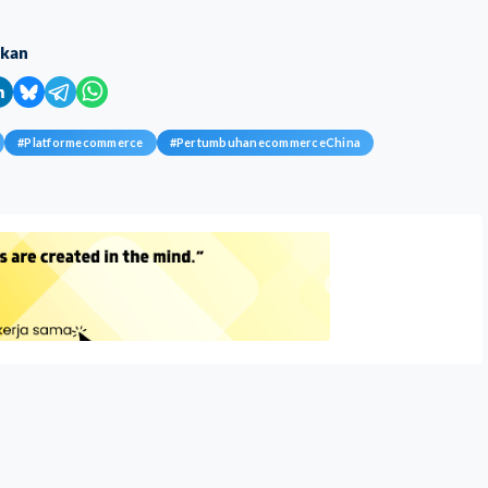
ikan
#
Platformecommerce
#
PertumbuhanecommerceChina