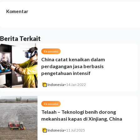
Komentar
Berita Terkait
Ekonomi
China catat kenaikan dalam
perdagangan jasa berbasis
pengetahuan intensif
Indonesia
•
14 Jan 2022
Ekonomi
Telaah – Teknologi benih dorong
mekanisasi kapas di Xinjiang, China
Indonesia
•
11 Jul 2025