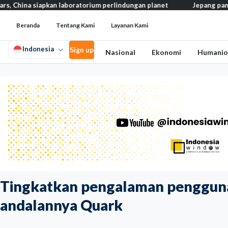
iapkan laboratorium perlindungan planet
Jepang pangkas pajak m
Beranda
Tentang Kami
Layanan Kami
Indonesia
Sign up
Nasional
Ekonomi
Humanio
Tingkatkan pengalaman pengguna, 
andalannya Quark