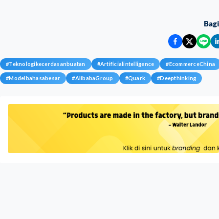
Bag
#
Teknologikecerdasanbuatan
#
Artificialintelligence
#
EcommerceChina
#
Modelbahasabesar
#
AlibabaGroup
#
Quark
#
Deepthinking