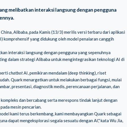
yang melibatkan interaksi langsung dengan pengguna
ennya.
China, Alibaba, pada Kamis (13/3) merilis versi terbaru dari aplikasi
e/AI) komprehensif yang didukung oleh model penalaran canggih
atkan interaksi langsung dengan pengguna yang sepenuhnya
g dalam strategi Alibaba untuk mengintegrasikan teknologi AI di
perti
chatbot
AI, pemikiran mendalam (
deep thinking
), riset
udah. Quark menargetkan untuk melakukan berbagai fungsi, mulai
bar, presentasi, diagnostik medis, perencanaan perjalanan, dan
kompleks dan bercabang serta merespons tindak lanjut dengan
 pada mesin pencarian.
n model kami terus berkembang, kami membayangkan Quark sebagai
na dapat mengeksplorasi segala sesuatu dengan AI," kata Wu Jia,