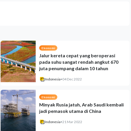
Ekonomi
Jalur kereta cepat yang beroperasi
pada suhu sangat rendah angkut 670
juta penumpang dalam 10 tahun
Indonesia
•
04 Dec 2022
Ekonomi
Minyak Rusia jatuh, Arab Saudi kembali
jadi pemasok utama di China
Indonesia
•
21 Mar 2022