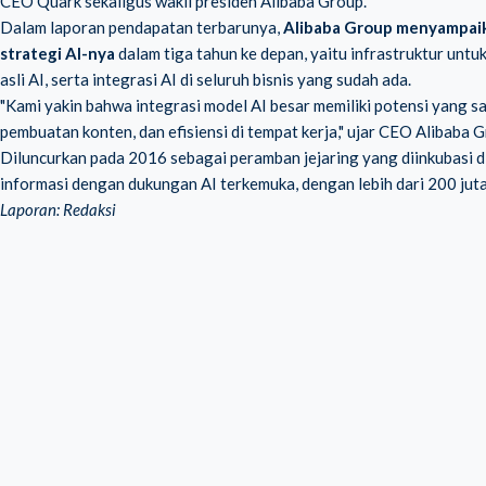
CEO Quark sekaligus wakil presiden Alibaba Group.
Dalam laporan pendapatan terbarunya,
Alibaba Group menyampaikan
strategi AI-nya
dalam tiga tahun ke depan, yaitu infrastruktur unt
asli AI, serta integrasi AI di seluruh bisnis yang sudah ada.
"Kami yakin bahwa integrasi model AI besar memiliki potensi yang s
pembuatan konten, dan efisiensi di tempat kerja," ujar CEO Alibaba 
Diluncurkan pada 2016 sebagai peramban jejaring yang diinkubasi d
informasi dengan dukungan AI terkemuka, dengan lebih dari 200 jut
Laporan: Redaksi