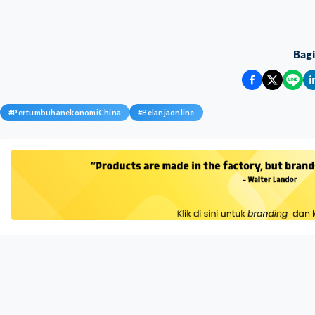
Bag
#
PertumbuhanekonomiChina
#
Belanjaonline