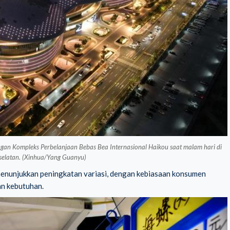
gan Kompleks Perbelanjaan Bebas Bea Internasional Haikou saat malam hari di
 selatan. (Xinhua/Yang Guanyu)
enunjukkan peningkatan variasi, dengan kebiasaan konsumen
an kebutuhan.