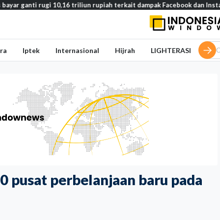
0,16 triliun rupiah terkait dampak Facebook dan Instagram pada remaja
ra
Iptek
Internasional
Hijrah
LIGHTERASI
0 pusat perbelanjaan baru pada