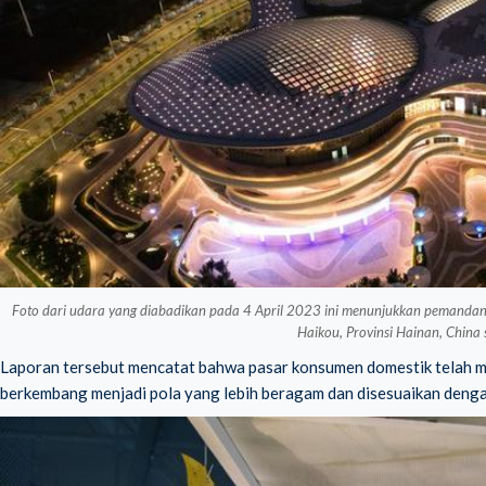
Foto dari udara yang diabadikan pada 4 April 2023 ini menunjukkan pemandan
Haikou, Provinsi Hainan, China
Laporan tersebut mencatat bahwa pasar konsumen domestik telah m
berkembang menjadi pola yang lebih beragam dan disesuaikan deng