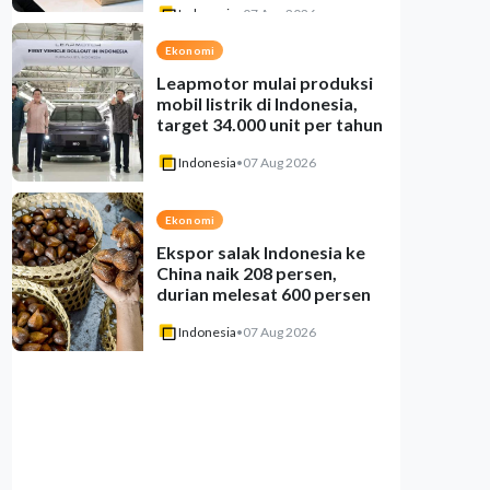
Indonesia
•
07 Aug 2026
Ekonomi
Leapmotor mulai produksi
mobil listrik di Indonesia,
target 34.000 unit per tahun
Indonesia
•
07 Aug 2026
Ekonomi
Ekspor salak Indonesia ke
China naik 208 persen,
durian melesat 600 persen
Indonesia
•
07 Aug 2026