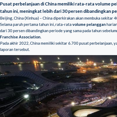
Pusat perbelanjaan di China memiliki rata-rata volume 
tahun ini, meningkat lebih dari 30 persen dibandingkan 
Beijing, China (Xinhua) – China diperkirakan akan membuka sekitar 
Selama paruh pertama tahun ini, rata-rata
volume pelanggan
haria
dari 30 persen dibandingkan periode yang sama pada tahun sebelumn
Franchise Association
.
Pada akhir 2022, China memiliki sekitar 6.700 pusat perbelanjaan, y
laporan tersebut.