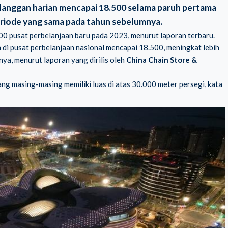
pelanggan harian mencapai 18.500 selama paruh pertama
periode yang sama pada tahun sebelumnya.
400 pusat perbelanjaan baru pada 2023, menurut laporan terbaru.
n di pusat perbelanjaan nasional mencapai 18.500, meningkat lebih
ya, menurut laporan yang dirilis oleh
China Chain Store &
ang masing-masing memiliki luas di atas 30.000 meter persegi, kata