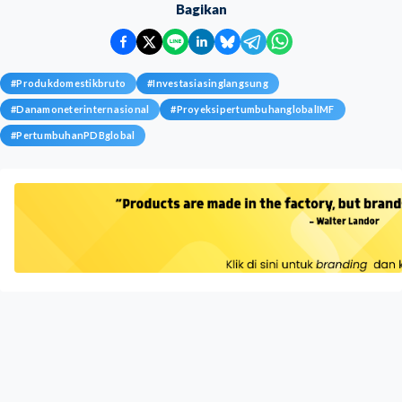
Bagikan
#
Produkdomestikbruto
#
Investasiasinglangsung
#
Danamoneterinternasional
#
ProyeksipertumbuhanglobalIMF
#
PertumbuhanPDBglobal