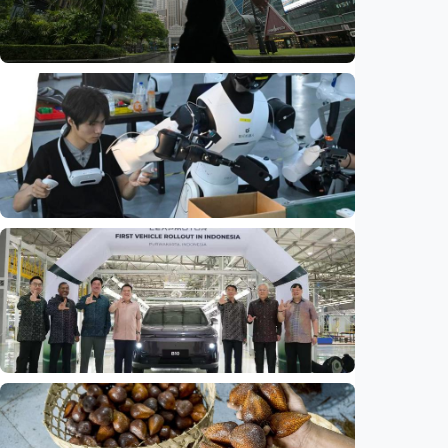
Ekonomi
Biaya usaha naik, perusahaan Singapura
justru lirik Indonesia untuk perluas bisnis
Indonesia
•
07 Aug 2026
Ekonomi
Fokus Berita – Dari Kereta Cepat Jakarta-
Bandung hingga AI, ini alasan citra China
menguat di dunia
Indonesia
•
07 Aug 2026
Ekonomi
Leapmotor mulai produksi mobil listrik di