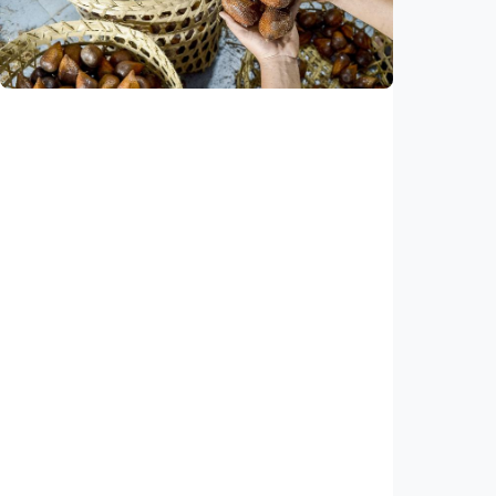
Indonesia, target 34.000 unit per tahun
Indonesia
•
07 Aug 2026
Ekonomi
Ekspor salak Indonesia ke China naik 208
persen, durian melesat 600 persen
Indonesia
•
07 Aug 2026