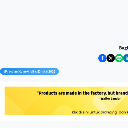
Bag
#
ProgramKonektivitasDigital2021