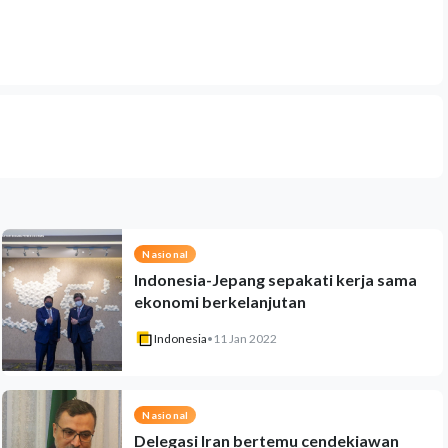
Nasional
Indonesia-Jepang sepakati kerja sama
ekonomi berkelanjutan
Indonesia
•
11 Jan 2022
Nasional
Delegasi Iran bertemu cendekiawan