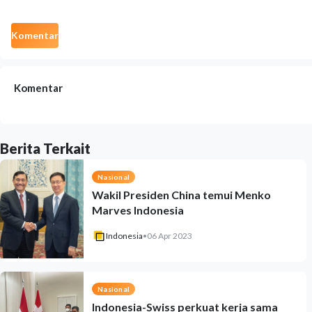
Komentar
Komentar
Berita Terkait
Nasional
Wakil Presiden China temui Menko
Marves Indonesia
Indonesia
•
06 Apr 2023
Nasional
Indonesia-Swiss perkuat kerja sama