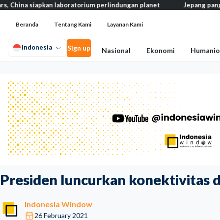
apkan laboratorium perlindungan planet
Jepang pangkas pajak ma
Beranda
Tentang Kami
Layanan Kami
Indonesia
Sign up
Nasional
Ekonomi
Humanio
Presiden luncurkan konektivitas d
Indonesia Window
26 February 2021