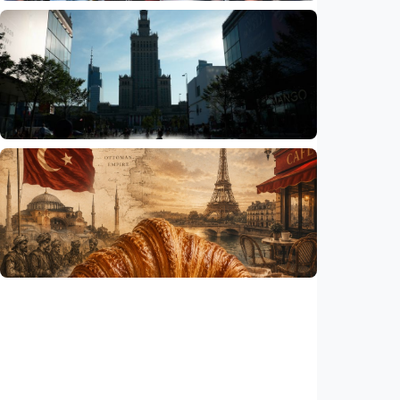
Humaniora
Sekolah di Selandia Baru tambah mata
pelajaran berbasis industri, dari AI hingga
pariwisata
Indonesia
•
06 Aug 2026
Humaniora
Gelombang panas bisa memicu kecemasan
hingga depresi pada anak, ini temuan
peneliti
Indonesia
•
06 Aug 2026
Humaniora
Kisah – Croissant ternyata menyimpan kisah
perang Islam dan Eropa yang jarang
diceritakan
Indonesia
•
05 Aug 2026