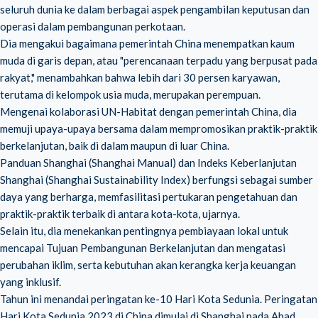
seluruh dunia ke dalam berbagai aspek pengambilan keputusan dan
operasi dalam pembangunan perkotaan.
Dia mengakui bagaimana pemerintah China menempatkan kaum
muda di garis depan, atau "perencanaan terpadu yang berpusat pada
rakyat," menambahkan bahwa lebih dari 30 persen karyawan,
terutama di kelompok usia muda, merupakan perempuan.
Mengenai kolaborasi UN-Habitat dengan pemerintah China, dia
memuji upaya-upaya bersama dalam mempromosikan praktik-praktik
berkelanjutan, baik di dalam maupun di luar China.
Panduan Shanghai (Shanghai Manual) dan Indeks Keberlanjutan
Shanghai (Shanghai Sustainability Index) berfungsi sebagai sumber
daya yang berharga, memfasilitasi pertukaran pengetahuan dan
praktik-praktik terbaik di antara kota-kota, ujarnya.
Selain itu, dia menekankan pentingnya pembiayaan lokal untuk
mencapai Tujuan Pembangunan Berkelanjutan dan mengatasi
perubahan iklim, serta kebutuhan akan kerangka kerja keuangan
yang inklusif.
Tahun ini menandai peringatan ke-10 Hari Kota Sedunia. Peringatan
Hari Kota Sedunia 2023 di China dimulai di Shanghai pada Ahad