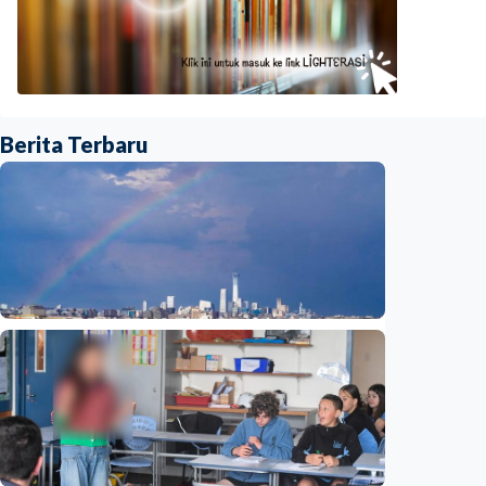
Berita Terbaru
Humaniora
Beijing jadi ibu kota arsitektur dunia
UNESCO-UIA 2029. Apa alasannya?
Indonesia
•
06 Aug 2026