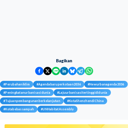
Bagikan
#
Perubahaniklim
#
Agendabaruperkotaan2036
#
Newurbanagenda2036
#
Peningkatanurbanisasidunia
#
Lajuurbanisasitertinggididunia
#
Tujuanpembangunanberkelanjutan
#
KotaShenzhendiChina
#
Kotabebassampah
#
UNHabitatAssembly