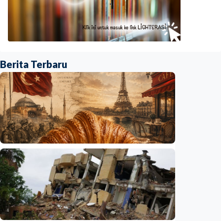
Berita Terbaru
Humaniora
Kisah – Croissant ternyata menyimpan kisah
perang Islam dan Eropa yang jarang
diceritakan
Indonesia
•
05 Aug 2026