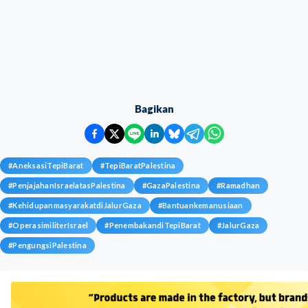
Bagikan
#
AneksasiTepiBarat
#
TepiBaratPalestina
#
PenjajahanIsraelatasPalestina
#
GazaPalestina
#
Ramadhan
#
KehidupanmasyarakatdiJalurGaza
#
Bantuankemanusiaan
#
OperasimiliterIsrael
#
PenembakandiTepiBarat
#
JalurGaza
#
PengungsiPalestina