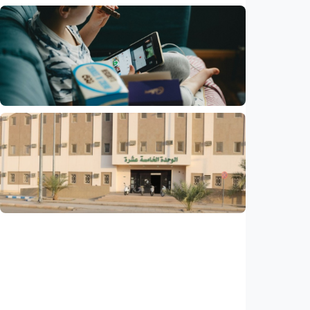
Humaniora
Korban tewas gempa bumi Venezuela
bertambah jadi 6.125 orang
Indonesia
•
04 Aug 2026
Humaniora
Larangan medsos untuk anak di Australia
sukses, pengguna turun 10 persen
Indonesia
•
31 Jul 2026
Humaniora
Kisah – Dua puluh tahun kemudian, akhirnya
masuk Universitas Islam Madinah
Indonesia
•
01 Aug 2026