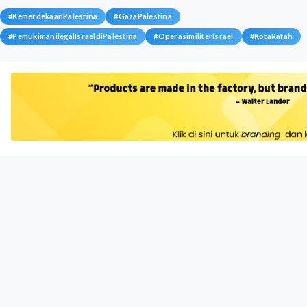
#
KemerdekaanPalestina
#
GazaPalestina
#
PemukimanilegalIsraeldiPalestina
#
OperasimiliterIsrael
#
KotaRafah