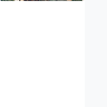
Internasional
PBB: Serangan Israel ke Lebanon capai titik
tertinggi sejak kesepakatan gencatan
senjata
Indonesia
•
07 Aug 2026