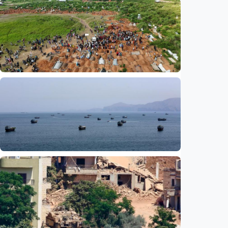
Internasional
Satu nyawa melayang, virus West Nile
kembali mengintai Israel
Indonesia
•
07 Aug 2026
Internasional
UNICEF: Wabah Ebola tewaskan 330 anak di
RD Kongo, balita jadi korban terbanyak
Indonesia
•
07 Aug 2026
Internasional
Media Saudi: Iran dan Oman capai
kesepahaman awal untuk buka kembali Selat
Hormuz
Indonesia
•
07 Aug 2026