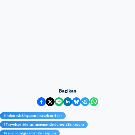
Bagikan
#
IndonesiaSingapuratravelcorridor
#
TravelcorridorarrangementIndonesiaSingapura
#
ReciprocalgreenlaneSingapura