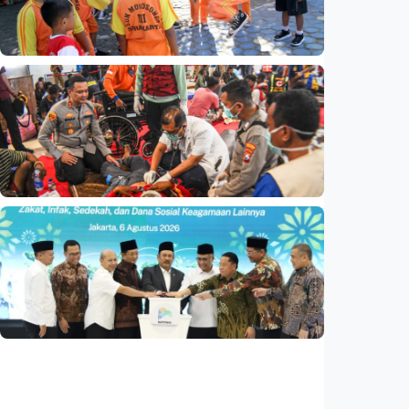
bisa kembali ke Tanah Air (1 dari 3 tulisan)
Indonesia
•
08 Aug 2026
Nasional
Analisis – Belajar dari Australia: Apa yang
bisa dipelajari Indonesia untuk membenahi
kurikulum?
Indonesia
•
08 Aug 2026
Nasional
Basarnas akhiri operasi SAR KM Mutiara
Sentosa 2
Indonesia
•
06 Aug 2026
Nasional
Satu data ZIS dan dana sosial keagamaan