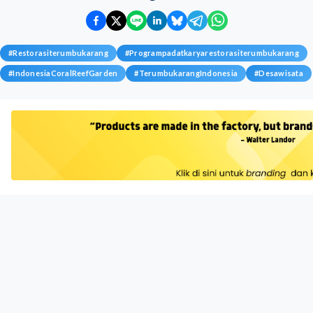
#
Restorasiterumbukarang
#
Programpadatkaryarestorasiterumbukarang
#
IndonesiaCoralReefGarden
#
TerumbukarangIndonesia
#
Desawisata