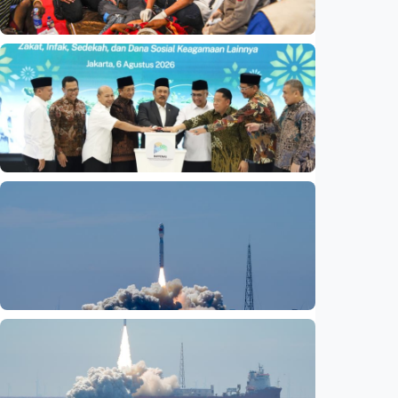
Nasional
Basarnas akhiri operasi SAR KM Mutiara
Sentosa 2
Indonesia
•
06 Aug 2026
Nasional
Satu data ZIS dan dana sosial keagamaan
lainnya dirilis
Indonesia
•
06 Aug 2026
Nasional
Fokus Berita – Lampung-1, satelit AI
Hiperspektral pertama Indonesia, berhasil
diluncurkan ke orbit