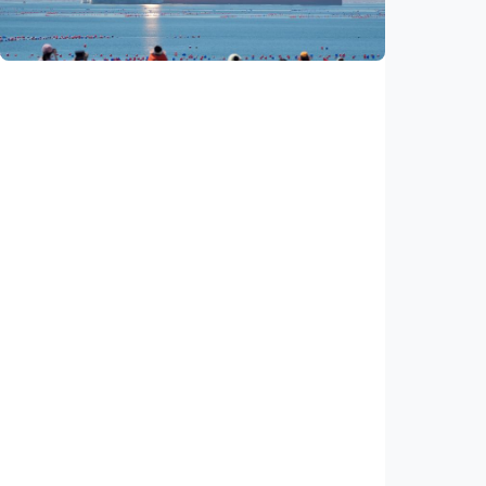
Indonesia
•
05 Aug 2026
Nasional
Satelit Lampung-1 untuk petani, nelayan,
hingga mitigasi bencana
Indonesia
•
05 Aug 2026