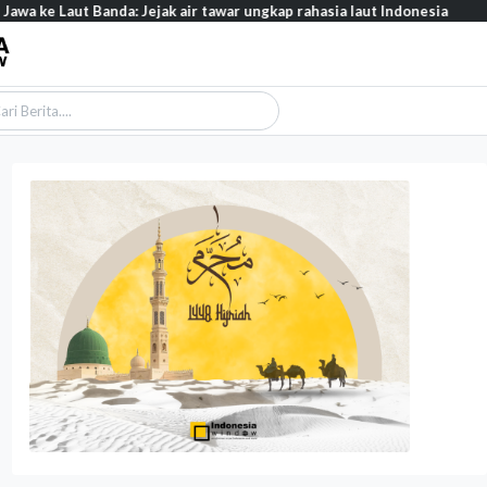
da: Jejak air tawar ungkap rahasia laut Indonesia
Opini - Wacana 