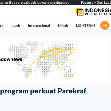
ir, cek jadwal pengajuannya
Feature – Dari Laut Jawa ke Laut Ban
ra
Iptek
Internasional
Hijrah
LIGHTERASI
 program perkuat Parekraf