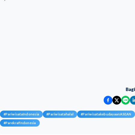
Bag
#
PariwisataIndonesia
#
Pariwisatahalal
#
PariwisatakebudayaanASEAN
#
ParekrafIndonesia