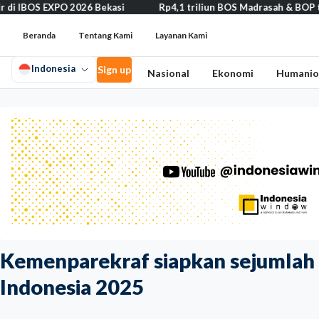
2026 Bekasi
Rp4,1 triliun BOS Madrasah & BOP tahap II segera ca
Beranda
Tentang Kami
Layanan Kami
Indonesia
Sign up
Nasional
Ekonomi
Humanio
Kemenparekraf siapkan sejumlah
Indonesia 2025