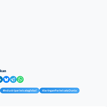
ikan
#
Industripariwisataglobal
#
JaringanPariwisataDunia