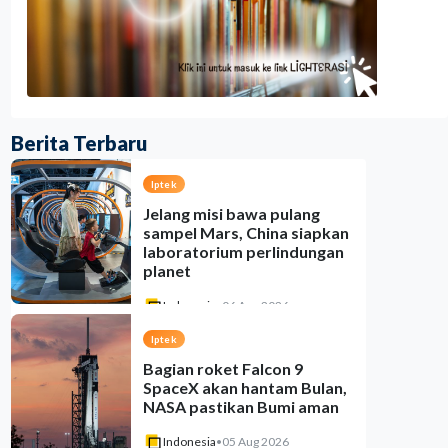
Berita Terbaru
Iptek
Jelang misi bawa pulang
sampel Mars, China siapkan
laboratorium perlindungan
planet
Indonesia
•
06 Aug 2026
Iptek
Bagian roket Falcon 9
SpaceX akan hantam Bulan,
NASA pastikan Bumi aman
Indonesia
•
05 Aug 2026