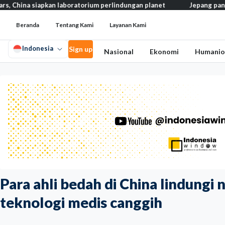
laboratorium perlindungan planet
Jepang pangkas pajak makanan j
Beranda
Tentang Kami
Layanan Kami
Indonesia
Sign up
Nasional
Ekonomi
Humanio
Para ahli bedah di China lindung
teknologi medis canggih