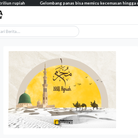
Gelombang panas bisa memicu kecemasan hingga depresi pada anak, in