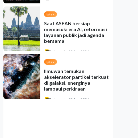
Iptek
Saat ASEAN bersiap
memasuki era AI, reformasi
layanan publik jadi agenda
bersama
Indonesia
•
05 Aug 2026
Iptek
Ilmuwan temukan
akselerator partikel terkuat
di galaksi, energinya
lampaui perkiraan
Indonesia
•
03 Aug 2026