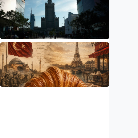
Humaniora
Sekolah di Selandia Baru tambah mata
pelajaran berbasis industri, dari AI hingga
pariwisata
Indonesia
•
06 Aug 2026
Humaniora
Gelombang panas bisa memicu kecemasan
hingga depresi pada anak, ini temuan
peneliti
Indonesia
•
06 Aug 2026
Humaniora
Kisah – Croissant ternyata menyimpan kisah
perang Islam dan Eropa yang jarang
diceritakan
Indonesia
•
05 Aug 2026