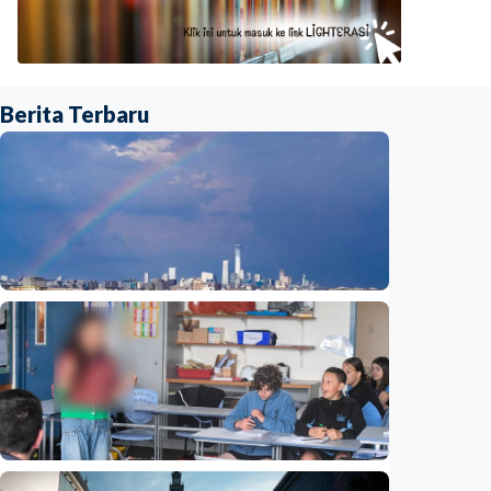
Berita Terbaru
Humaniora
Beijing jadi ibu kota arsitektur dunia
UNESCO-UIA 2029. Apa alasannya?
Indonesia
•
06 Aug 2026