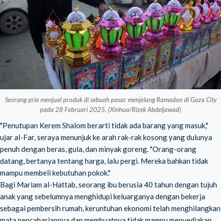
Seorang pria menjual produk di sebuah pasar menjelang Ramadan di Gaza City
pada 28 Februari 2025. (Xinhua/Rizek Abdeljawad)
"Penutupan Kerem Shalom berarti tidak ada barang yang masuk,"
ujar al-Far, seraya menunjuk ke arah rak-rak kosong yang dulunya
penuh dengan beras, gula, dan minyak goreng. "Orang-orang
datang, bertanya tentang harga, lalu pergi. Mereka bahkan tidak
mampu membeli kebutuhan pokok."
Bagi Mariam al-Hattab, seorang ibu berusia 40 tahun dengan tujuh
anak yang sebelumnya menghidupi keluarganya dengan bekerja
sebagai pembersih rumah, keruntuhan ekonomi telah menghilangkan
mata pencahariannya dan membuatnya tidak mampu menyediakan