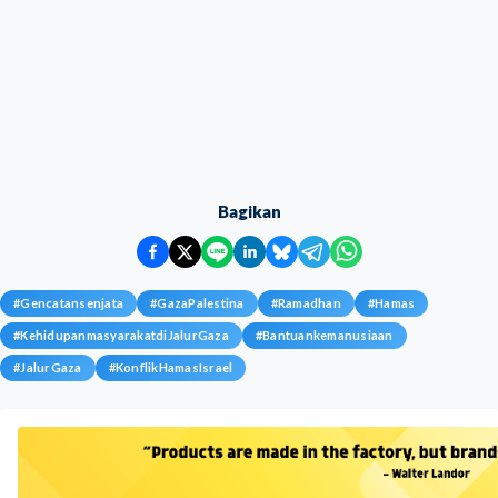
Bagikan
#
Gencatansenjata
#
GazaPalestina
#
Ramadhan
#
Hamas
#
KehidupanmasyarakatdiJalurGaza
#
Bantuankemanusiaan
#
JalurGaza
#
KonflikHamasIsrael