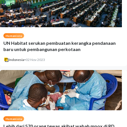
Humaniora
UN Habitat serukan pembuatan kerangka pendanaan
baru untuk pembangunan perkotaan
Indonesia
•
02 Nov 2023
Humaniora
Lebih dari 570 orang tewas akibat wabah mpox di RD