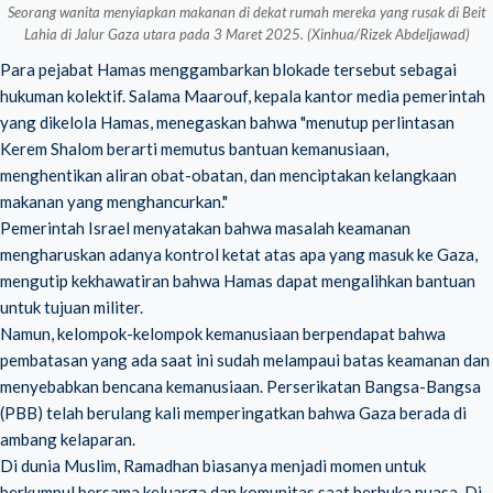
Seorang wanita menyiapkan makanan di dekat rumah mereka yang rusak di Beit
Lahia di Jalur Gaza utara pada 3 Maret 2025. (Xinhua/Rizek Abdeljawad)
Para pejabat Hamas menggambarkan blokade tersebut sebagai
hukuman kolektif. Salama Maarouf, kepala kantor media pemerintah
yang dikelola Hamas, menegaskan bahwa "menutup perlintasan
Kerem Shalom berarti memutus bantuan kemanusiaan,
menghentikan aliran obat-obatan, dan menciptakan kelangkaan
makanan yang menghancurkan."
Pemerintah Israel menyatakan bahwa masalah keamanan
mengharuskan adanya kontrol ketat atas apa yang masuk ke Gaza,
mengutip kekhawatiran bahwa Hamas dapat mengalihkan bantuan
untuk tujuan militer.
Namun, kelompok-kelompok kemanusiaan berpendapat bahwa
pembatasan yang ada saat ini sudah melampaui batas keamanan dan
menyebabkan bencana kemanusiaan. Perserikatan Bangsa-Bangsa
(PBB) telah berulang kali memperingatkan bahwa Gaza berada di
ambang kelaparan.
Di dunia Muslim, Ramadhan biasanya menjadi momen untuk
berkumpul bersama keluarga dan komunitas saat berbuka puasa. Di