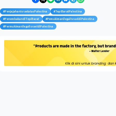
#
PenjajahanIsraelatasPalestina
#
TepiBaratPalestina
#
PenembakandiTepiBarat
#
PemukimanilegalIsraeldiPalestina
#
PermukimanilegalIsraeldiPalestina