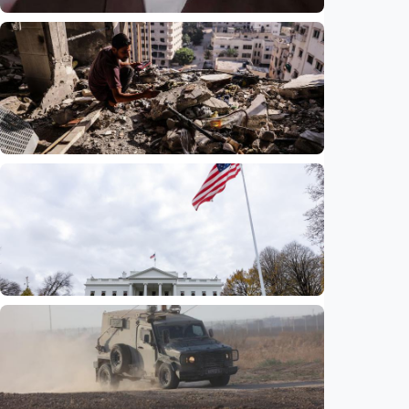
Internasional
Presiden Iran akui sangat sulit
berkomunikasi dengan pemimpin tertinggi
Mojtaba Khamenei di tengah perang
Indonesia
•
06 Aug 2026
Internasional
Agresi Israel kian menggerus kehidupan
Gaza, PBB sebut operasi militer perparah
pengungsian
Indonesia
•
06 Aug 2026
Internasional
Nasib 350.000 warga Haiti di AS terancam,
putusan hakim buka jalan bagi deportasi
Indonesia
•
06 Aug 2026