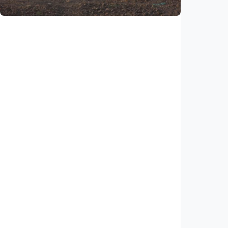
Internasional
Netanyahu bersikeras pertahankan pasukan
di Gaza, tolak draf kesepakatan Trump
Indonesia
•
05 Aug 2026