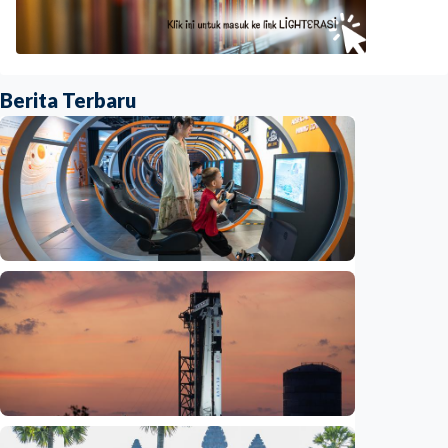
Berita Terbaru
Iptek
Jelang misi bawa pulang sampel Mars, China
siapkan laboratorium perlindungan planet
Indonesia
•
06 Aug 2026
Iptek