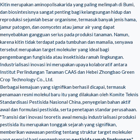
Kitin merupakan aminopolisakarida yang paling melimpah di Bumi,
dan biosintesisnya sangat penting bagi kelangsungan hidup dan
reproduksi sejumlah besar organisme, termasuk banyak jenis hama,
jamur patogen, dan
oomycetes
atau jamur air yang dapat
menyebabkan gangguan serius pada produksi tanaman. Namun,
karena kitin tidak terdapat pada tumbuhan dan mamalia, senyawa
tersebut merupakan target molekuler yang ideal bagi
pengembangan fungisida atau insektisida ramah lingkungan.
Industrialisasi inovasi ini merupakan upaya kolaboratif antara
Institut Perlindungan Tanaman CAAS dan Hebei Zhongbao Green
Crop Technology Co., Ltd.
Berbagai kemajuan yang signifikan berhasil dicapai, termasuk
penamaan resmi molekul baru itu yang dilakukan oleh Komite Teknis
Standardisasi Pestisida Nasional China, penyegelan bahan aktif
awal dan formulasi pestisida, serta penetapan standar perusahaan.
"Transisi dari inovasi teoretis awal menuju industrialisasi produksi
pestisida itu merupakan tonggak sejarah yang signifikan,
memberikan wawasan penting tentang struktur target molekuler
yang esensial bagi pengembangan
pestisida ramah lingkungan
,"