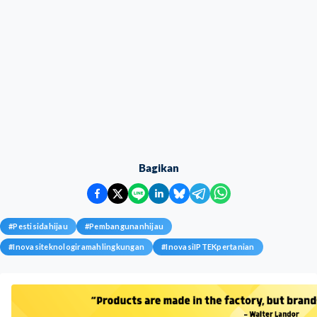
Bagikan
#
Pestisidahijau
#
Pembangunanhijau
#
Inovasiteknologiramahlingkungan
#
InovasiIPTEKpertanian