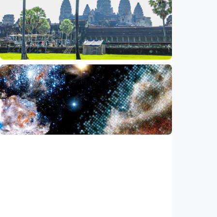
Bagian roket Falcon 9 SpaceX akan hantam
Bulan, NASA pastikan Bumi aman
Indonesia
•
05 Aug 2026
Iptek
Saat ASEAN bersiap memasuki era AI,
reformasi layanan publik jadi agenda
bersama
Indonesia
•
05 Aug 2026
Iptek
Ilmuwan temukan akselerator partikel
terkuat di galaksi, energinya lampaui
perkiraan
Indonesia
•
03 Aug 2026