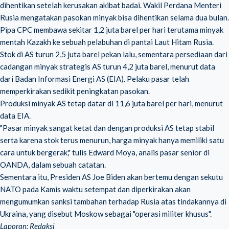
dihentikan setelah kerusakan akibat badai. Wakil Perdana Menteri
Rusia mengatakan pasokan minyak bisa dihentikan selama dua bulan.
Pipa CPC membawa sekitar 1,2 juta barel per hari terutama minyak
mentah Kazakh ke sebuah pelabuhan di pantai Laut Hitam Rusia.
Stok di AS turun 2,5 juta barel pekan lalu, sementara persediaan dari
cadangan minyak strategis AS turun 4,2 juta barel, menurut data
dari Badan Informasi Energi AS (EIA). Pelaku pasar telah
memperkirakan sedikit peningkatan pasokan.
Produksi minyak AS tetap datar di 11,6 juta barel per hari, menurut
data EIA.
"Pasar minyak sangat ketat dan dengan produksi AS tetap stabil
serta karena stok terus menurun, harga minyak hanya memiliki satu
cara untuk bergerak," tulis Edward Moya, analis pasar senior di
OANDA, dalam sebuah catatan.
Sementara itu, Presiden AS Joe Biden akan bertemu dengan sekutu
NATO pada Kamis waktu setempat dan diperkirakan akan
mengumumkan sanksi tambahan terhadap Rusia atas tindakannya di
Ukraina, yang disebut Moskow sebagai "operasi militer khusus".
Laporan: Redaksi