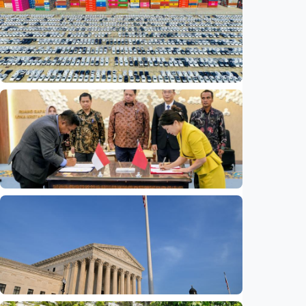
Ekonomi
Fokus Berita – Mengapa produsen EV China
kini lebih sibuk membangun pabrik daripada
menjual mobil?
Indonesia
•
06 Aug 2026
Ekonomi
Madura siap sambut investasi China 6,6
triliun rupiah untuk Kawasan Industri Baru
Indonesia
•
06 Aug 2026