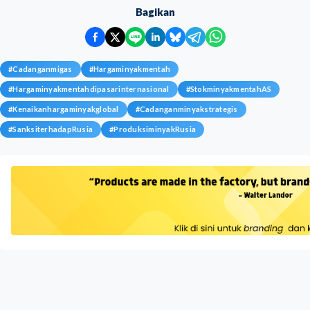
Bagikan
#
Cadanganmigas
#
Hargaminyakmentah
#
Hargaminyakmentahdipasarinternasional
#
StokminyakmentahAS
#
Kenaikanhargaminyakglobal
#
Cadanganminyakstrategis
#
SanksiterhadapRusia
#
ProduksiminyakRusia