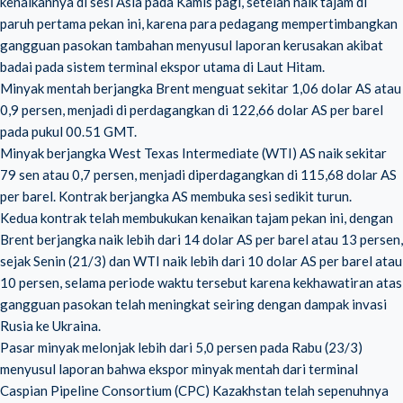
kenaikannya di sesi Asia pada Kamis pagi, setelah naik tajam di
paruh pertama pekan ini, karena para pedagang mempertimbangkan
gangguan pasokan tambahan menyusul laporan kerusakan akibat
badai pada sistem terminal ekspor utama di Laut Hitam.
Minyak mentah berjangka Brent menguat sekitar 1,06 dolar AS atau
0,9 persen, menjadi di perdagangkan di 122,66 dolar AS per barel
pada pukul 00.51 GMT.
Minyak berjangka West Texas Intermediate (WTI) AS naik sekitar
79 sen atau 0,7 persen, menjadi diperdagangkan di 115,68 dolar AS
per barel. Kontrak berjangka AS membuka sesi sedikit turun.
Kedua kontrak telah membukukan kenaikan tajam pekan ini, dengan
Brent berjangka naik lebih dari 14 dolar AS per barel atau 13 persen,
sejak Senin (21/3) dan WTI naik lebih dari 10 dolar AS per barel atau
10 persen, selama periode waktu tersebut karena kekhawatiran atas
gangguan pasokan telah meningkat seiring dengan dampak invasi
Rusia ke Ukraina.
Pasar minyak melonjak lebih dari 5,0 persen pada Rabu (23/3)
menyusul laporan bahwa ekspor minyak mentah dari terminal
Caspian Pipeline Consortium (CPC) Kazakhstan telah sepenuhnya