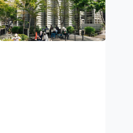
Ekonomi
Pemerintahan Trump kembalikan 1.794
triliun rupiah tarif kepada importir AS,
dampak putusan Mahkamah Agung
Indonesia
•
06 Aug 2026
Ekonomi
Jepang pangkas pajak makanan jadi 1
persen, negara berpotensi kehilangan 1.130
triliun rupiah
Indonesia
•
06 Aug 2026