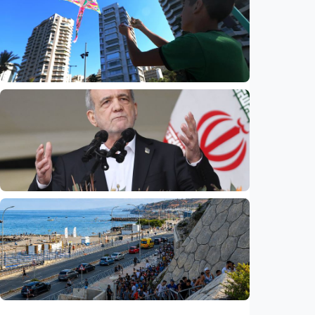
Mirip pasal 5 NATO, Turkiye tegaskan
Aliansi Pertahanan Makkah tak
menargetkan Iran
Indonesia
•
09 Aug 2026
Internasional
Dugaan spionase guncang PBB, staf UNICEF
diduga bocorkan informasi ke Israel
Indonesia
•
08 Aug 2026
Internasional
Pezeshkian: Iran siap berdialog, tetapi tak
bisa dipaksa menyerah
Indonesia
•
08 Aug 2026