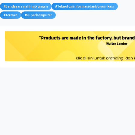
#
Bandararamahlingkungan
#
Teknologiinformasidankomunikasi
#
Jerman
#
Superkomputer