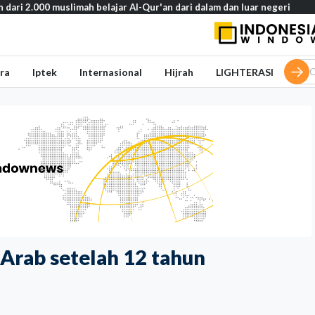
uslimah belajar Al-Qur'an dari dalam dan luar negeri
Basarnas ak
ra
Iptek
Internasional
Hijrah
LIGHTERASI
 Arab setelah 12 tahun