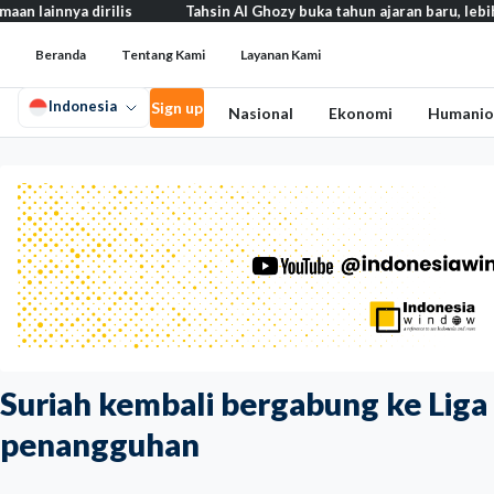
irilis
Tahsin Al Ghozy buka tahun ajaran baru, lebih dari 2.000 m
Beranda
Tentang Kami
Layanan Kami
Indonesia
Sign up
Nasional
Ekonomi
Humanio
Suriah kembali bergabung ke Liga
penangguhan