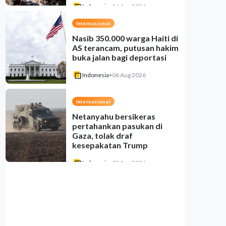
Indonesia
•
06 Aug 2026
Internasional
Nasib 350.000 warga Haiti di
AS terancam, putusan hakim
buka jalan bagi deportasi
Indonesia
•
06 Aug 2026
Internasional
Netanyahu bersikeras
pertahankan pasukan di
Gaza, tolak draf
kesepakatan Trump
Indonesia
•
05 Aug 2026