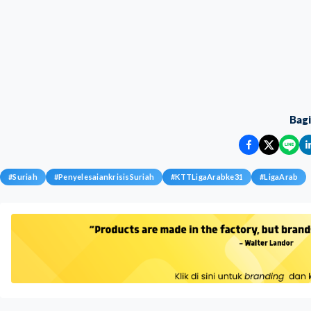
Bag
#
Suriah
#
PenyelesaiankrisisSuriah
#
KTTLigaArabke31
#
LigaArab