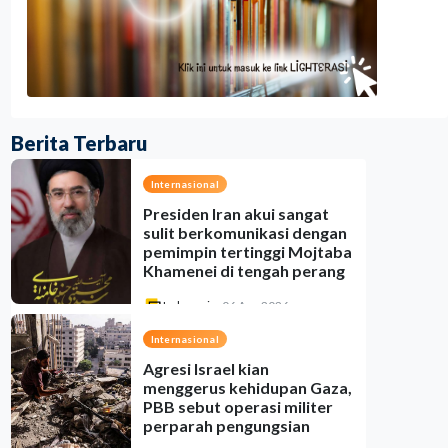
Berita Terbaru
Internasional
Presiden Iran akui sangat
sulit berkomunikasi dengan
pemimpin tertinggi Mojtaba
Khamenei di tengah perang
Indonesia
•
06 Aug 2026
Internasional
Agresi Israel kian
menggerus kehidupan Gaza,
PBB sebut operasi militer
perparah pengungsian