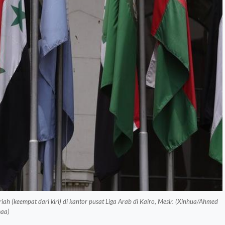
h (keempat dari kiri) di kantor pusat Liga Arab di Kairo, Mesir. (Xinhua/Ahmed
aa)